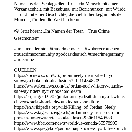
Name aus den Schlagzeilen. Er ist ein Mensch mit einer
Vergangenheit, mit Begabung, mit Beziehungen, mit Würde
— und mit einer Geschichte, die viel früher beginnt als der
Moment, für den die Welt ihn kennt.
🎧 Jetzt hören: „Im Namen der Toten – True Crime
Geschichten“
#imnamendertoten #truecrimepodcast #wahreverbrechen
#truecrimecommunity #podcastdeutsch #truecrimegermany
#truecrime
QUELLEN
https://abcnews.com/US/jordan-neely-man-killed-nyc-
subway-chokehold-death/story?id=114848209
https://www.foxnews.com/us/jordan-neely-history-attacks-
subway-riders-nyc-chokehold-death
https://crrj.org/2025/02/jordan-neely-death-history-of-white-
citizens-racial-homicide-public-transportation/
https://en.wikipedia.org/wiki/Killing_of_Jordan_Neely
https://www.tagesanzeiger.ch/jordan-neely-freispruch-im-
prozess-um-erwuergten-obdachlosen-930611540588
https://www.bbc.com/news/world-us-canada-65578905
https://www.spiegel.de/panorama/justiz/new-york-freispruch-