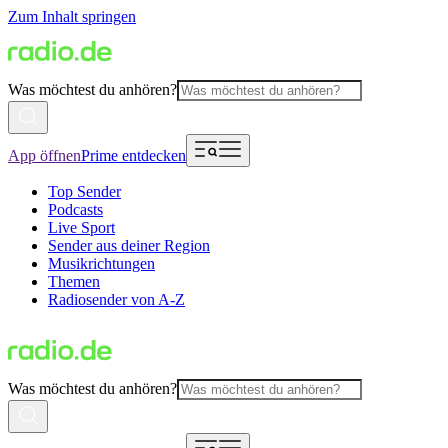
Zum Inhalt springen
Was möchtest du anhören?
App öffnen
Prime entdecken
Top Sender
Podcasts
Live Sport
Sender aus deiner Region
Musikrichtungen
Themen
Radiosender von A-Z
Was möchtest du anhören?