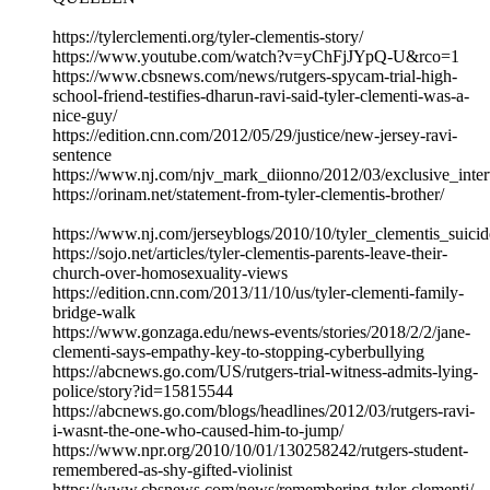
https://tylerclementi.org/tyler-clementis-story/
https://www.youtube.com/watch?v=yChFjJYpQ-U&rco=1
https://www.cbsnews.com/news/rutgers-spycam-trial-high-
school-friend-testifies-dharun-ravi-said-tyler-clementi-was-a-
nice-guy/
https://edition.cnn.com/2012/05/29/justice/new-jersey-ravi-
sentence
https://www.nj.com/njv_mark_diionno/2012/03/exclusive_int
https://orinam.net/statement-from-tyler-clementis-brother/
https://www.nj.com/jerseyblogs/2010/10/tyler_clementis_suici
https://sojo.net/articles/tyler-clementis-parents-leave-their-
church-over-homosexuality-views
https://edition.cnn.com/2013/11/10/us/tyler-clementi-family-
bridge-walk
https://www.gonzaga.edu/news-events/stories/2018/2/2/jane-
clementi-says-empathy-key-to-stopping-cyberbullying
https://abcnews.go.com/US/rutgers-trial-witness-admits-lying-
police/story?id=15815544
https://abcnews.go.com/blogs/headlines/2012/03/rutgers-ravi-
i-wasnt-the-one-who-caused-him-to-jump/
https://www.npr.org/2010/10/01/130258242/rutgers-student-
remembered-as-shy-gifted-violinist
https://www.cbsnews.com/news/remembering-tyler-clementi/