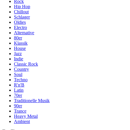
Rock
Hip Hop
Chillout
Schlager
Oldies
Electro
Alternative
80er
Klassik
House
Jazz
Indie
Classic Rock
Country
Soul
Techno
R'n'B
Latin
70er
Traditionelle Musik
90er
Trance
Heavy Metal
Ambient