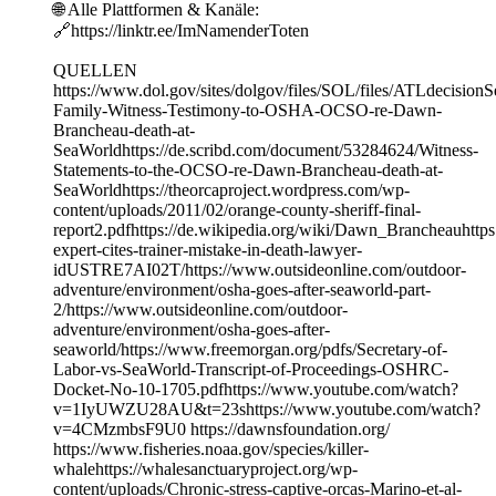
🌐 Alle Plattformen & Kanäle:
🔗https://linktr.ee/ImNamenderToten
QUELLEN
https://www.dol.gov/sites/dolgov/files/SOL/files/ATLdecision
Family-Witness-Testimony-to-OSHA-OCSO-re-Dawn-
Brancheau-death-at-
SeaWorldhttps://de.scribd.com/document/53284624/Witness-
Statements-to-the-OCSO-re-Dawn-Brancheau-death-at-
SeaWorldhttps://theorcaproject.wordpress.com/wp-
content/uploads/2011/02/orange-county-sheriff-final-
report2.pdfhttps://de.wikipedia.org/wiki/Dawn_Brancheauhttps
expert-cites-trainer-mistake-in-death-lawyer-
idUSTRE7AI02T/https://www.outsideonline.com/outdoor-
adventure/environment/osha-goes-after-seaworld-part-
2/https://www.outsideonline.com/outdoor-
adventure/environment/osha-goes-after-
seaworld/https://www.freemorgan.org/pdfs/Secretary-of-
Labor-vs-SeaWorld-Transcript-of-Proceedings-OSHRC-
Docket-No-10-1705.pdfhttps://www.youtube.com/watch?
v=1IyUWZU28AU&t=23shttps://www.youtube.com/watch?
v=4CMzmbsF9U0 https://dawnsfoundation.org/
https://www.fisheries.noaa.gov/species/killer-
whalehttps://whalesanctuaryproject.org/wp-
content/uploads/Chronic-stress-captive-orcas-Marino-et-al-