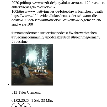
2020.pdfhttps://www.zdf.de/play/dokus/terra-x-112/orcas-der-
antarktis-jaeger-im-eis-doku-
100https://www.gettyimages.de/fotos/dawn-brancheau-death
https://www.zdf.de/video/dokus/terra-x-der-schwarm-die-
dokus-100/der-schwarm-die-doku-teil-eins-wie-gefaehrlich-
sind-wale-100
#imnamendertoten #truecrimepodcast #wahreverbrechen
#truecrimecommunity #podcastdeutsch #truecrimegermany
#truecrime
#13 Tyler Clementi
01.02.2026
|
1 Std. 33 Min.