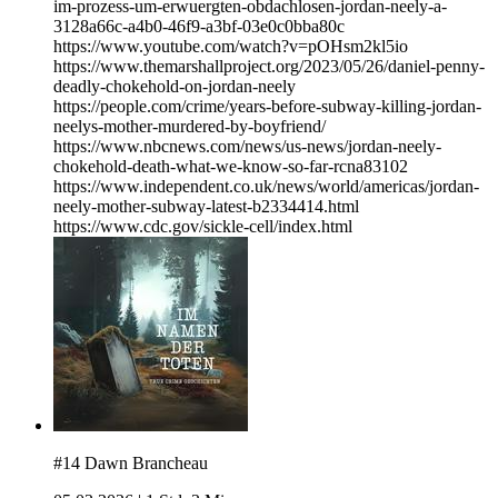
im-prozess-um-erwuergten-obdachlosen-jordan-neely-a-
3128a66c-a4b0-46f9-a3bf-03e0c0bba80c
https://www.youtube.com/watch?v=pOHsm2kl5io
https://www.themarshallproject.org/2023/05/26/daniel-penny-
deadly-chokehold-on-jordan-neely
https://people.com/crime/years-before-subway-killing-jordan-
neelys-mother-murdered-by-boyfriend/
https://www.nbcnews.com/news/us-news/jordan-neely-
chokehold-death-what-we-know-so-far-rcna83102
https://www.independent.co.uk/news/world/americas/jordan-
neely-mother-subway-latest-b2334414.html
https://www.cdc.gov/sickle-cell/index.html
#14 Dawn Brancheau