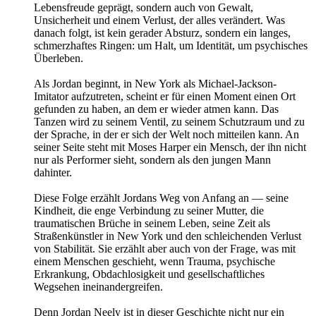
Lebensfreude geprägt, sondern auch von Gewalt,
Unsicherheit und einem Verlust, der alles verändert. Was
danach folgt, ist kein gerader Absturz, sondern ein langes,
schmerzhaftes Ringen: um Halt, um Identität, um psychisches
Überleben.
Als Jordan beginnt, in New York als Michael-Jackson-
Imitator aufzutreten, scheint er für einen Moment einen Ort
gefunden zu haben, an dem er wieder atmen kann. Das
Tanzen wird zu seinem Ventil, zu seinem Schutzraum und zu
der Sprache, in der er sich der Welt noch mitteilen kann. An
seiner Seite steht mit Moses Harper ein Mensch, der ihn nicht
nur als Performer sieht, sondern als den jungen Mann
dahinter.
Diese Folge erzählt Jordans Weg von Anfang an — seine
Kindheit, die enge Verbindung zu seiner Mutter, die
traumatischen Brüche in seinem Leben, seine Zeit als
Straßenkünstler in New York und den schleichenden Verlust
von Stabilität. Sie erzählt aber auch von der Frage, was mit
einem Menschen geschieht, wenn Trauma, psychische
Erkrankung, Obdachlosigkeit und gesellschaftliches
Wegsehen ineinandergreifen.
Denn Jordan Neely ist in dieser Geschichte nicht nur ein