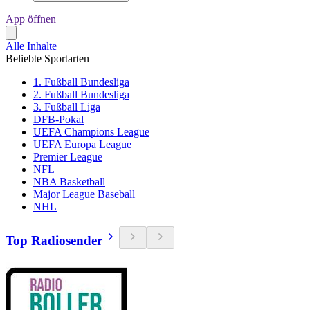
App öffnen
Alle Inhalte
Beliebte Sportarten
1. Fußball Bundesliga
2. Fußball Bundesliga
3. Fußball Liga
DFB-Pokal
UEFA Champions League
UEFA Europa League
Premier League
NFL
NBA Basketball
Major League Baseball
NHL
Top Radiosender