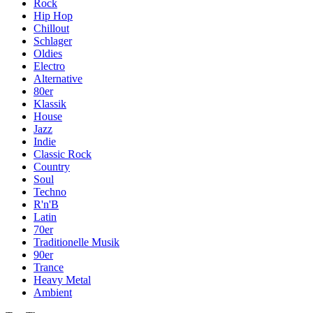
Rock
Hip Hop
Chillout
Schlager
Oldies
Electro
Alternative
80er
Klassik
House
Jazz
Indie
Classic Rock
Country
Soul
Techno
R'n'B
Latin
70er
Traditionelle Musik
90er
Trance
Heavy Metal
Ambient