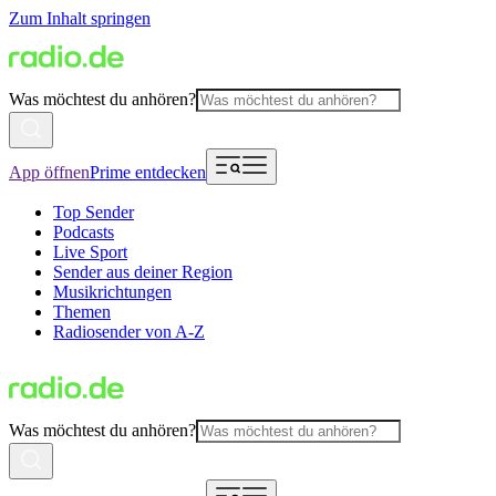
Zum Inhalt springen
Was möchtest du anhören?
App öffnen
Prime entdecken
Top Sender
Podcasts
Live Sport
Sender aus deiner Region
Musikrichtungen
Themen
Radiosender von A-Z
Was möchtest du anhören?