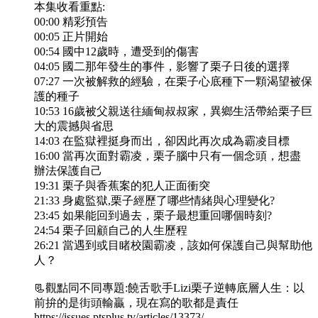
本集收看重點:
00:00 精彩預告
00:05 正片開始
00:54 國中12歲時，遭受到的傷害
04:05 國二那年發生的事件，影響了栗子日後的選擇
07:27 一次被解救的經驗，在栗子心底種下一顆渴望被保
護的種子
10:53 16歲被父親送往緬甸叔叔家，異鄉生活帶給栗子巨
大的震撼與省思
14:03 在監獄裡挺身而出，卻因此再次成為霸凌目標
16:00 當再次面對霸凌，栗子腦中只有一個念頭，想盡
辦法保護自己
19:31 栗子與香蕉案的犯人正面衝突
21:33 身處監獄,栗子經歷了哪些情緒與心理變化?
23:45 如果能回到過去，栗子最想重回哪個時刻?
24:54 栗子回顧自己的人生歷程
26:21 當遇到或目睹校園霸凌，該如何保護自己與幫助他
人？
📃觀點同不同專題:饒舌歌手Lizi栗子逆轉底層人生：以
前拚的是街頭輸贏，現在寫的歌都是責任
https://issues.ptsplus.tv/articles/13373/