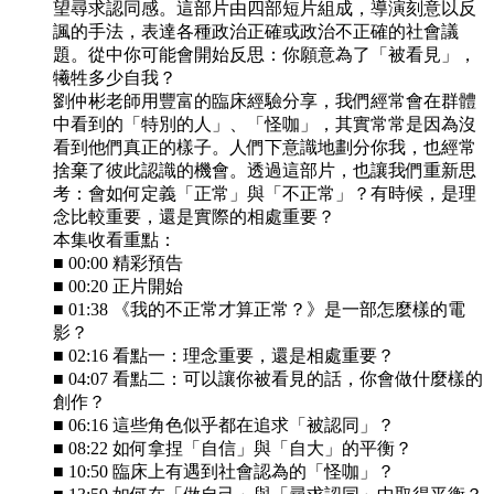
望尋求認同感。這部片由四部短片組成，導演刻意以反
諷的手法，表達各種政治正確或政治不正確的社會議
題。從中你可能會開始反思：你願意為了「被看見」，
犧牲多少自我？
劉仲彬老師用豐富的臨床經驗分享，我們經常會在群體
中看到的「特別的人」、「怪咖」，其實常常是因為沒
看到他們真正的樣子。人們下意識地劃分你我，也經常
捨棄了彼此認識的機會。透過這部片，也讓我們重新思
考：會如何定義「正常」與「不正常」？有時候，是理
念比較重要，還是實際的相處重要？
本集收看重點：
■ 00:00 精彩預告
■ 00:20 正片開始
■ 01:38 《我的不正常才算正常？》是一部怎麼樣的電
影？
■ 02:16 看點一：理念重要，還是相處重要？
■ 04:07 看點二：可以讓你被看見的話，你會做什麼樣的
創作？
■ 06:16 這些角色似乎都在追求「被認同」？
■ 08:22 如何拿捏「自信」與「自大」的平衡？
■ 10:50 臨床上有遇到社會認為的「怪咖」？