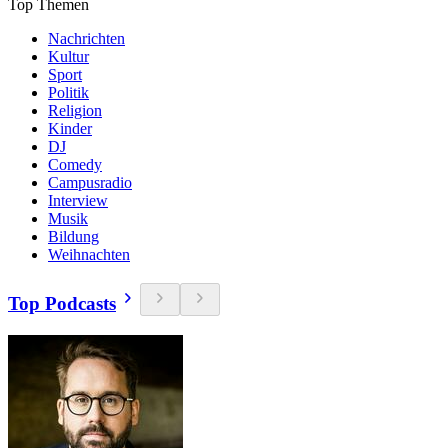
Top Themen
Nachrichten
Kultur
Sport
Politik
Religion
Kinder
DJ
Comedy
Campusradio
Interview
Musik
Bildung
Weihnachten
Top Podcasts