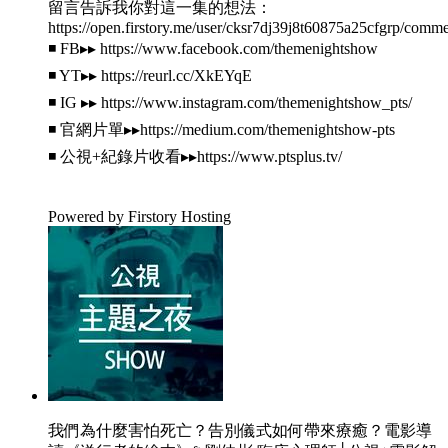
留言告訴我你對這一集的想法：
https://open.firstory.me/user/cksr7dj39j8t60875a25cfgrp/comm
◾️ FB▸▸ https://www.facebook.com/themenightshow
◾️ YT▸▸ https://reurl.cc/XkEYqE​​​
◾️ IG ▸▸ https://www.instagram.com/themenightshow_pts/
◾️ 官網片單▸▸https://medium.com/themenightshow-pts
◾️ 公視+紀錄片收看▸▸https://www.ptsplus.tv/
Powered by Firstory Hosting
我們為什麼害怕死亡？告別儀式如何帶來療癒？電影導