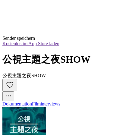
Sender speichern
Kostenlos im App Store laden
公視主題之夜SHOW
公視主題之夜SHOW
Dokumentation
Filminterviews