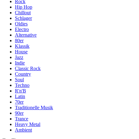
Rock
Hip Hop
Chillout
Schlager
Oldies
Electro
Alternative
80er
Klassik
House
Jazz
Indie
Classic Rock
Country
Soul
Techno
R'n'B
Latin
70er
Traditionelle Musik
90er
Trance
Heavy Metal
Ambient