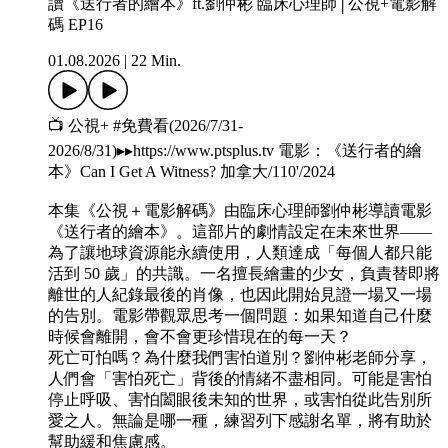
讀《送行者的繪本》ft.劉仲彬 臨床心理師│公視+電影解
碼 EP16
01.08.2026
|
22 Min.
📺 公視+ #免費看(2026/7/31-
2026/8/31)▸▸https://www.ptsplus.tv 電影：《送行者的繪
本》Can I Get A Witness? 加拿大/110'/2024
本集《公視＋電影解碼》由臨床心理師劉仲彬導讀電影
《送行者的繪本》。這部片的劇情設定在未來世界——
為了讓地球資源能永續使用，人類達成「每個人都只能
活到 50 歲」的共識。一名擅長繪畫的少女，負責替即將
離世的人紀錄最後的肖像，也因此開始見證一場又一場
的告別。電影帶觀眾思考一個問題：如果知道自己什麼
時候會離開，會不會更珍惜現在的每一天？
死亡可怕嗎？為什麼我們害怕道別？劉仲彬老師分享，
人們會「害怕死亡」背後的情緒不盡相同。可能是害怕
停止呼吸、害怕闔眼後未知的世界，或害怕從此告別所
愛之人。無論是哪一種，練習列下感謝名單，將有助於
幫助緩和焦慮感。