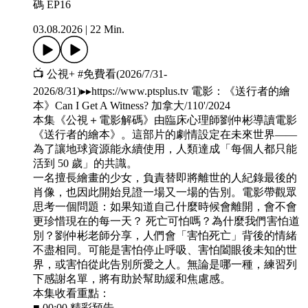
碼 EP16
03.08.2026
|
22 Min.
📺 公視+ #免費看(2026/7/31-
2026/8/31)▸▸https://www.ptsplus.tv 電影：《送行者的繪
本》Can I Get A Witness? 加拿大/110'/2024
本集《公視＋電影解碼》由臨床心理師劉仲彬導讀電影
《送行者的繪本》。這部片的劇情設定在未來世界——
為了讓地球資源能永續使用，人類達成「每個人都只能
活到 50 歲」的共識。
一名擅長繪畫的少女，負責替即將離世的人紀錄最後的
肖像，也因此開始見證一場又一場的告別。電影帶觀眾
思考一個問題：如果知道自己什麼時候會離開，會不會
更珍惜現在的每一天？ 死亡可怕嗎？為什麼我們害怕道
別？劉仲彬老師分享，人們會「害怕死亡」背後的情緒
不盡相同。可能是害怕停止呼吸、害怕闔眼後未知的世
界，或害怕從此告別所愛之人。無論是哪一種，練習列
下感謝名單，將有助於幫助緩和焦慮感。
本集收看重點：
■ 00:00 精彩預告