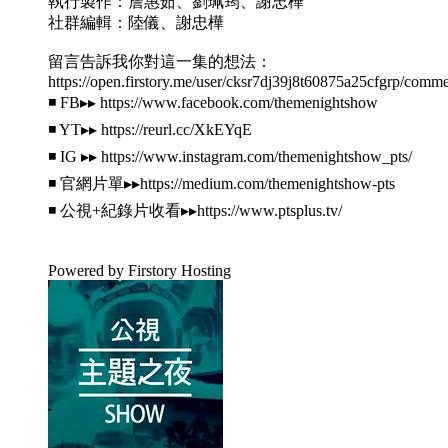
執行製作：詹惠茹、劉珮筠、謝忠樺
社群編輯：陸儀、謝忠樺
留言告訴我你對這一集的想法：
https://open.firstory.me/user/cksr7dj39j8t60875a25cfgrp/comm
◾️ FB▸▸ https://www.facebook.com/themenightshow
◾️ YT▸▸ https://reurl.cc/XkEYqE​​​
◾️ IG ▸▸ https://www.instagram.com/themenightshow_pts/
◾️ 官網片單▸▸https://medium.com/themenightshow-pts
◾️ 公視+紀錄片收看▸▸https://www.ptsplus.tv/
Powered by Firstory Hosting