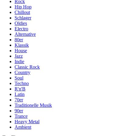
Rock
Hip Hop
Chillout
Schlager
Oldies
Electro
Alternative
80er
Klassik
House
Jazz
Indie
Classic Rock
Country
Soul
Techno
R'n'B
Latin
70er
Traditionelle Musik
90er
Trance
Heavy Metal
Ambient