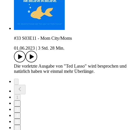
#33 S03E11 - Mom City/Moms
01.06.2023
|
3 Std. 28 Min.
Die vorletzte Ausgabe von "Ted Lasso" wird besprochen und
natürlich haben wir einmal mehr Überlänge.
1
2
3
4
5
6