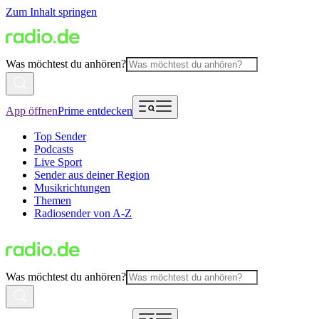
Zum Inhalt springen
Was möchtest du anhören?
App öffnen
Prime entdecken
Top Sender
Podcasts
Live Sport
Sender aus deiner Region
Musikrichtungen
Themen
Radiosender von A-Z
Was möchtest du anhören?