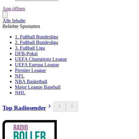
App öffnen
Alle Inhalte
Beliebte Sportarten
1. Fußball Bundesliga
2. Fußball Bundesliga
3. Fußball Liga
DFB-Pokal
UEFA Champions League
UEFA Europa League
Premier League
NFL
NBA Basketball
Major League Baseball
NHL
Top Radiosender