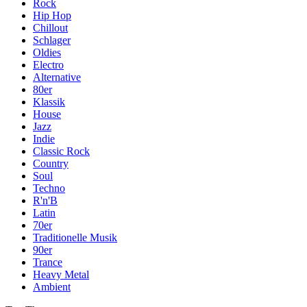
Rock
Hip Hop
Chillout
Schlager
Oldies
Electro
Alternative
80er
Klassik
House
Jazz
Indie
Classic Rock
Country
Soul
Techno
R'n'B
Latin
70er
Traditionelle Musik
90er
Trance
Heavy Metal
Ambient