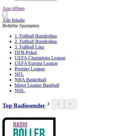
App öffnen
Alle Inhalte
Beliebte Sportarten
1. Fußball Bundesliga
2. Fußball Bundesliga
3. Fußball Liga
DFB-Pokal
UEFA Champions League
UEFA Europa League
Premier League
NFL
NBA Basketball
Major League Baseball
NHL
Top Radiosender