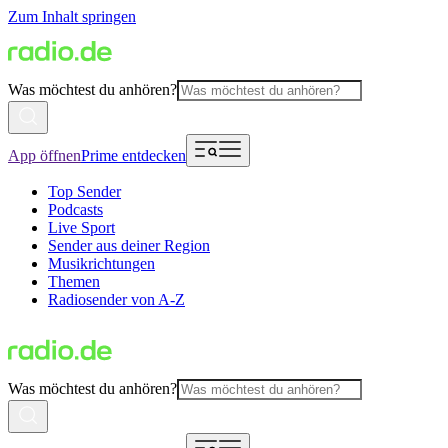
Zum Inhalt springen
Was möchtest du anhören?
App öffnen
Prime entdecken
Top Sender
Podcasts
Live Sport
Sender aus deiner Region
Musikrichtungen
Themen
Radiosender von A-Z
Was möchtest du anhören?