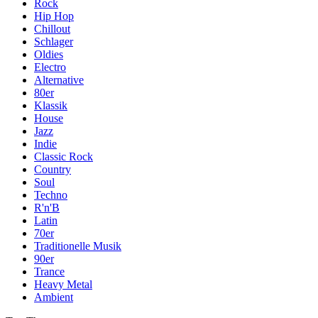
Rock
Hip Hop
Chillout
Schlager
Oldies
Electro
Alternative
80er
Klassik
House
Jazz
Indie
Classic Rock
Country
Soul
Techno
R'n'B
Latin
70er
Traditionelle Musik
90er
Trance
Heavy Metal
Ambient