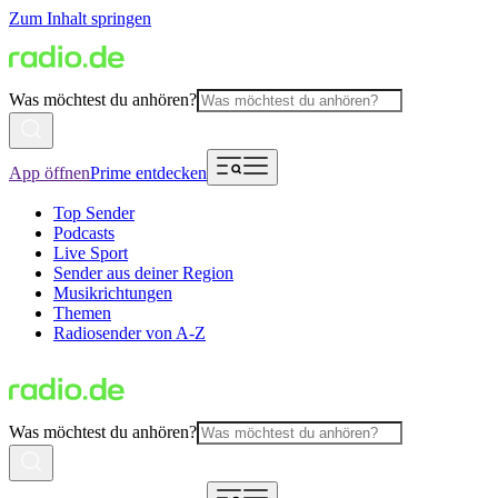
Zum Inhalt springen
Was möchtest du anhören?
App öffnen
Prime entdecken
Top Sender
Podcasts
Live Sport
Sender aus deiner Region
Musikrichtungen
Themen
Radiosender von A-Z
Was möchtest du anhören?