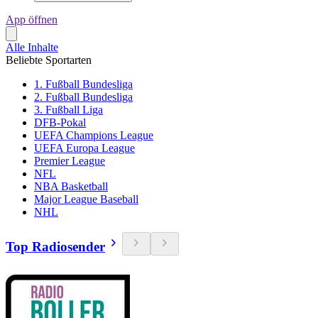
App öffnen
Alle Inhalte
Beliebte Sportarten
1. Fußball Bundesliga
2. Fußball Bundesliga
3. Fußball Liga
DFB-Pokal
UEFA Champions League
UEFA Europa League
Premier League
NFL
NBA Basketball
Major League Baseball
NHL
Top Radiosender