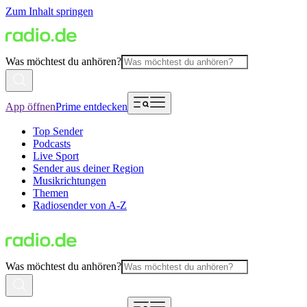
Zum Inhalt springen
Was möchtest du anhören?
App öffnen
Prime entdecken
Top Sender
Podcasts
Live Sport
Sender aus deiner Region
Musikrichtungen
Themen
Radiosender von A-Z
Was möchtest du anhören?