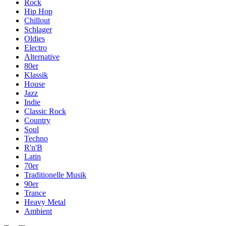
Rock
Hip Hop
Chillout
Schlager
Oldies
Electro
Alternative
80er
Klassik
House
Jazz
Indie
Classic Rock
Country
Soul
Techno
R'n'B
Latin
70er
Traditionelle Musik
90er
Trance
Heavy Metal
Ambient