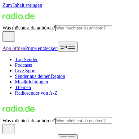
Zum Inhalt springen
Was möchtest du anhören?
App öffnen
Prime entdecken
Top Sender
Podcasts
Live Sport
Sender aus deiner Region
Musikrichtungen
Themen
Radiosender von A-Z
Was möchtest du anhören?