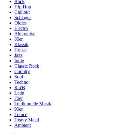
Rock
Hip Hop
Chillout
Schlager
Oldies
Electro
Alternative
80er
Klassik
House
Jazz
Indie
Classic Rock
Country
Soul
Techno
R'n'B
Latin
70er
Traditionelle Musik
90er
Trance
Heavy Metal
Ambient