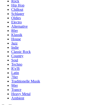
Rock
Hip Hop
Chillout
Schlager
Oldies
Electro
Alternative
80er
Klassik
House
Jazz
Indie
Classic Rock
Country
Soul
Techno
R'n'B
Latin
70er
Traditionelle Musik
90er
Trance
Heavy Metal
Ambient