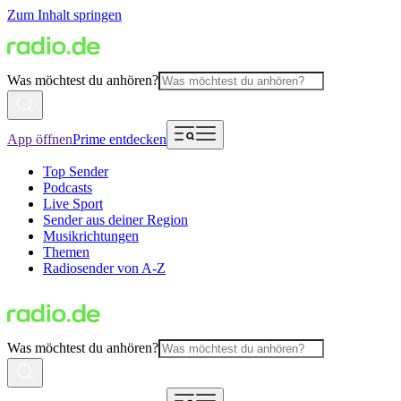
Zum Inhalt springen
Was möchtest du anhören?
App öffnen
Prime entdecken
Top Sender
Podcasts
Live Sport
Sender aus deiner Region
Musikrichtungen
Themen
Radiosender von A-Z
Was möchtest du anhören?