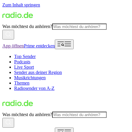
Zum Inhalt springen
Was möchtest du anhören?
App öffnen
Prime entdecken
Top Sender
Podcasts
Live Sport
Sender aus deiner Region
Musikrichtungen
Themen
Radiosender von A-Z
Was möchtest du anhören?