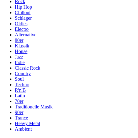
Rock
Hip Hop
Chillout
Schlager
Oldies
Electro
Alternative
80er
Klassik
House
Jazz
Indie
Classic Rock
Country
Soul
Techno
R'n'B
Latin
70er
Traditionelle Musik
90er
Trance
Heavy Metal
Ambient