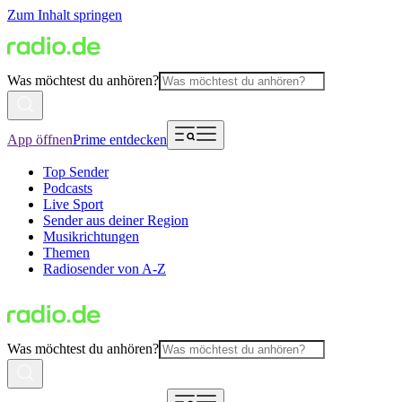
Zum Inhalt springen
Was möchtest du anhören?
App öffnen
Prime entdecken
Top Sender
Podcasts
Live Sport
Sender aus deiner Region
Musikrichtungen
Themen
Radiosender von A-Z
Was möchtest du anhören?