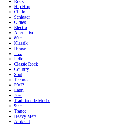
Rock
Hip Hop
Chillout
Schlager
Oldies
Electro
Alternative
80er
Klassik
House
Jazz
Indie
Classic Rock
Country
Soul
Techno
R'n'B
Latin
70er
Traditionelle Musik
90er
Trance
Heavy Metal
Ambient