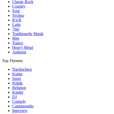
Classic Rock
Country
Soul
Techno
R'n'B
Latin
70er
Traditionelle Musik
90er
Trance
Heavy Metal
Ambient
Top Themen
Nachrichten
Kultur
Sport
Politik
Religion
Kinder
DJ
Comedy
Campusradio
Interview