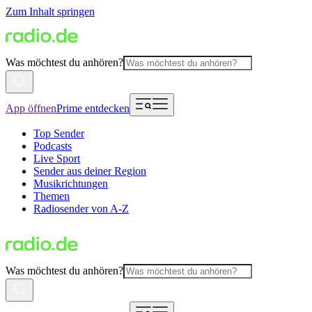
Zum Inhalt springen
Was möchtest du anhören?
App öffnen
Prime entdecken
Top Sender
Podcasts
Live Sport
Sender aus deiner Region
Musikrichtungen
Themen
Radiosender von A-Z
Was möchtest du anhören?