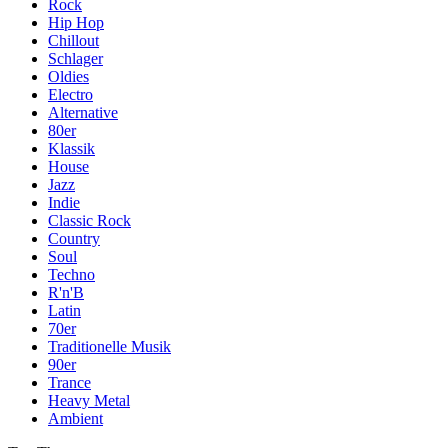
Rock
Hip Hop
Chillout
Schlager
Oldies
Electro
Alternative
80er
Klassik
House
Jazz
Indie
Classic Rock
Country
Soul
Techno
R'n'B
Latin
70er
Traditionelle Musik
90er
Trance
Heavy Metal
Ambient