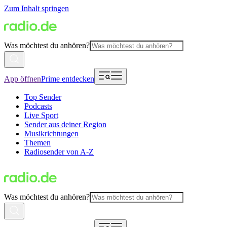
Zum Inhalt springen
Was möchtest du anhören?
App öffnen
Prime entdecken
Top Sender
Podcasts
Live Sport
Sender aus deiner Region
Musikrichtungen
Themen
Radiosender von A-Z
Was möchtest du anhören?