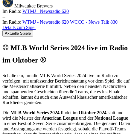
Milwaukee Brewers
Im Radio:
WTMJ - Newsradio 620
-
-
Im Radio:
WTMJ - Newsradio 620
WCCO - News Talk 830
Details zum Spiel
Aktuelle Spiele
⚾ MLB World Series 2024 live im Radio
im Oktober ⚾
Schalte ein, um die MLB World Series 2024 live im Radio zu
verfolgen, mit umfassender Berichterstattung vor dem Spiel, die auf
die Meisterschaftsserie hinführt. Neben den neuesten Nachrichten
und spannenden Geschichten über die Teams, die es ins Finale
schaffen, kannst du auch eine Auswahl klassischer amerikanischer
Rocklieder genießen.
Die
MLB World Series 2024
findet im
Oktober 2024
statt und
wird die Meister der
American League
und der
National League
in einer Best-of-Seven-Serie zusammenbringen. Die genauen Daten
und Austragungsorte werden festgelegt, sobald die Playoff-Teams