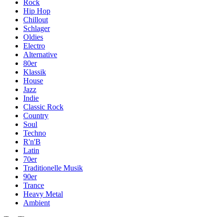
Rock
Hip Hop
Chillout
Schlager
Oldies
Electro
Alternative
80er
Klassik
House
Jazz
Indie
Classic Rock
Country
Soul
Techno
R'n'B
Latin
70er
Traditionelle Musik
90er
Trance
Heavy Metal
Ambient