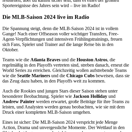
feststehen, aber du kannst sicher sein, dass es eines der größten
Sportereignisse des Jahres sein wird – live im Radio!
Die MLB-Saison 2024 live im Radio
Die Spannung steigt, denn die MLB-Saison 2024 ist in vollem
Gange! Nach einer Offseason voller wichtiger Transfers, Free-
Agent-Verpflichtungen und intensiven Frühlingstrainings, freuen
sich Fans, Spieler und Trainer auf die lange Reise bis in den
Oktober.
Teams wie die
Atlanta Braves
und die
Houston Astros
, die
regelmäßig in den Playoffs vertreten sind, streben danach, erneut die
World Series zu erreichen. Gleichzeitig wollen aufstrebende Teams
wie die
Seattle Mariners
und die
Chicago Cubs
beweisen, dass sie
das Zeug dazu haben, in den Playoffs weit zu kommen.
Auch die Rookies und jungen Stars dieser Saison stehen unter
besonderer Beobachtung. Spieler wie
Jackson Holliday
und
Andrew Painter
werden erwartet, große Beiträge für ihre Teams zu
leisten, und Analysten werden genau beobachten, wie sie mit dem
Druck einer kompletten MLB-Saison umgehen.
Eines ist sicher: Die MLB-Saison 2024 verspricht jede Menge
Action, Drama und unvergessliche Momente. Der Wettlauf in den