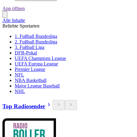
App öffnen
Alle Inhalte
Beliebte Sportarten
1. Fußball Bundesliga
2. Fußball Bundesliga
3. Fußball Liga
DFB-Pokal
UEFA Champions League
UEFA Europa League
Premier League
NFL
NBA Basketball
Major League Baseball
NHL
Top Radiosender