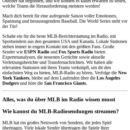
Oktober hat begonnen, und wir können es kaum erwarten zu sehen,
welche Teams die Herausforderung meistern werden!
Mach dich bereit für eine aufregende Saison voller Emotionen,
Spannung und herausragendem Baseball. Die World Series steht vor
der Tür!
Schalte ein für die beste MLB-Berichterstattung im Radio, mit
Sportsendern aus den gesamten USA und Kanada. Lokale Stationen
stehen immer in engem Kontakt mit den größten Fans. Große
Sender wie
ESPN Radio
und
Fox Sports Radio
bieten
Expertenanalysen, die neuesten Gerüchte sowie aktuelle
Verletzungsberichte und Transfernachrichten. Wir haben alle
relevanten Stationen mit ihren Teams verknüpft, um dir den
einfachsten Weg zu bieten, MLB-Radio zu hören. Verfolge die
New
York Yankees
, bleibe auf dem Laufenden über die
Los Angeles
Dodgers
und höre die
San Francisco Giants
.
Alles, was du über MLB im Radio wissen musst
Wie kannst du MLB-Radiosendungen streamen?
MLB hat ein großes Netzwerk von Sendern, die jedes Spiel
übertragen. Viele lokale Sender übertragen die Spiele ihrer