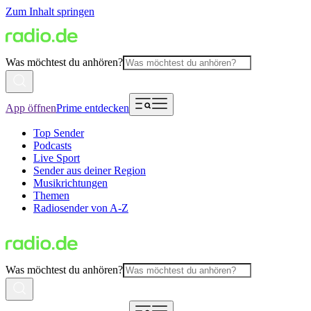
Zum Inhalt springen
Was möchtest du anhören?
App öffnen
Prime entdecken
Top Sender
Podcasts
Live Sport
Sender aus deiner Region
Musikrichtungen
Themen
Radiosender von A-Z
Was möchtest du anhören?