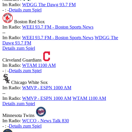
Im Radio:
WDGG The Dawg 93.7 FM
-
:
-
Details zum Spiel
Boston Red Sox
Im Radio:
WEEI 93.7 FM - Boston Sports News
-
-
Im Radio:
WEEI 93.7 FM - Boston Sports News
WDGG The
Dawg 93.7 FM
Details zum Spiel
Cleveland Guardians
Im Radio:
WTAM 1100 AM
-
:
-
Details zum Spiel
Chicago White Sox
Im Radio:
WMVP - ESPN 1000 AM
-
-
Im Radio:
WMVP - ESPN 1000 AM
WTAM 1100 AM
Details zum Spiel
Minnesota Twins
Im Radio:
WCCO - News Talk 830
-
:
-
Details zum Spiel