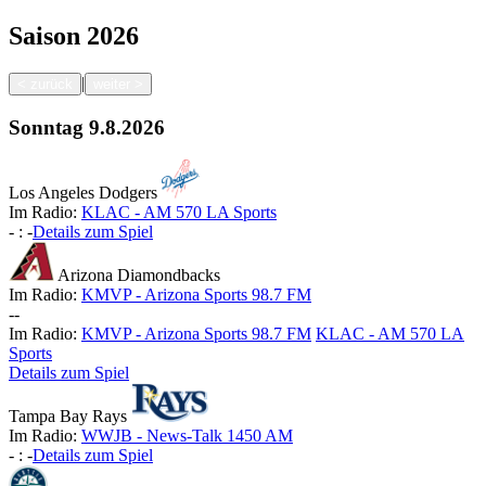
Saison
2026
|
<
zurück
weiter
>
Sonntag
9.8.2026
Los Angeles Dodgers
Im Radio:
KLAC - AM 570 LA Sports
-
:
-
Details zum Spiel
Arizona Diamondbacks
Im Radio:
KMVP - Arizona Sports 98.7 FM
-
-
Im Radio:
KMVP - Arizona Sports 98.7 FM
KLAC - AM 570 LA
Sports
Details zum Spiel
Tampa Bay Rays
Im Radio:
WWJB - News-Talk 1450 AM
-
:
-
Details zum Spiel