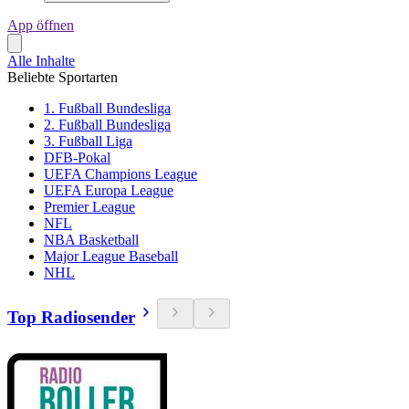
App öffnen
Alle Inhalte
Beliebte Sportarten
1. Fußball Bundesliga
2. Fußball Bundesliga
3. Fußball Liga
DFB-Pokal
UEFA Champions League
UEFA Europa League
Premier League
NFL
NBA Basketball
Major League Baseball
NHL
Top Radiosender