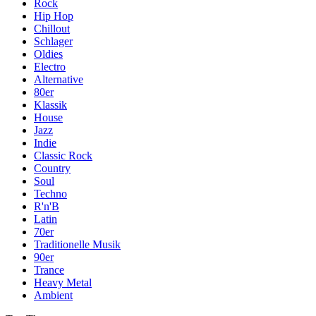
Rock
Hip Hop
Chillout
Schlager
Oldies
Electro
Alternative
80er
Klassik
House
Jazz
Indie
Classic Rock
Country
Soul
Techno
R'n'B
Latin
70er
Traditionelle Musik
90er
Trance
Heavy Metal
Ambient