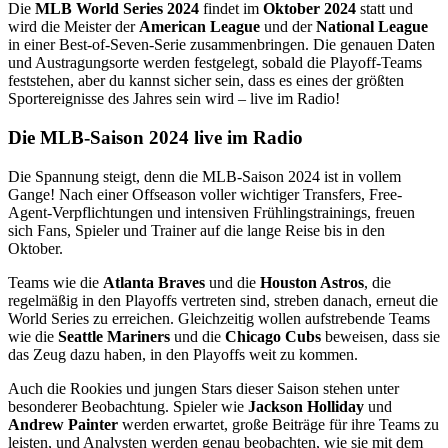
Die
MLB World Series 2024
findet im
Oktober 2024
statt und
wird die Meister der
American League
und der
National League
in einer Best-of-Seven-Serie zusammenbringen. Die genauen Daten
und Austragungsorte werden festgelegt, sobald die Playoff-Teams
feststehen, aber du kannst sicher sein, dass es eines der größten
Sportereignisse des Jahres sein wird – live im Radio!
Die MLB-Saison 2024 live im Radio
Die Spannung steigt, denn die MLB-Saison 2024 ist in vollem
Gange! Nach einer Offseason voller wichtiger Transfers, Free-
Agent-Verpflichtungen und intensiven Frühlingstrainings, freuen
sich Fans, Spieler und Trainer auf die lange Reise bis in den
Oktober.
Teams wie die
Atlanta Braves
und die
Houston Astros
, die
regelmäßig in den Playoffs vertreten sind, streben danach, erneut die
World Series zu erreichen. Gleichzeitig wollen aufstrebende Teams
wie die
Seattle Mariners
und die
Chicago Cubs
beweisen, dass sie
das Zeug dazu haben, in den Playoffs weit zu kommen.
Auch die Rookies und jungen Stars dieser Saison stehen unter
besonderer Beobachtung. Spieler wie
Jackson Holliday
und
Andrew Painter
werden erwartet, große Beiträge für ihre Teams zu
leisten, und Analysten werden genau beobachten, wie sie mit dem