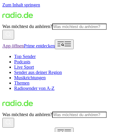
Zum Inhalt springen
Was möchtest du anhören?
App öffnen
Prime entdecken
Top Sender
Podcasts
Live Sport
Sender aus deiner Region
Musikrichtungen
Themen
Radiosender von A-Z
Was möchtest du anhören?