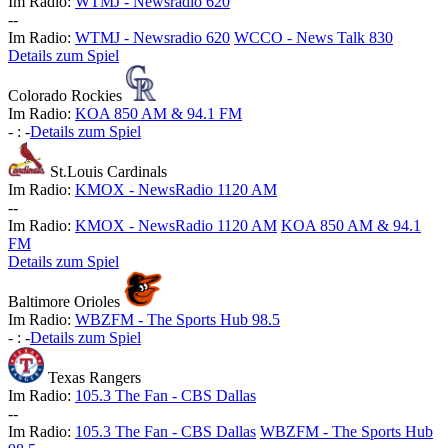
Im Radio:
WTMJ - Newsradio 620
-
-
Im Radio:
WTMJ - Newsradio 620
WCCO - News Talk 830
Details zum Spiel
Colorado Rockies
Im Radio:
KOA 850 AM & 94.1 FM
-
:
-
Details zum Spiel
St.Louis Cardinals
Im Radio:
KMOX - NewsRadio 1120 AM
-
-
Im Radio:
KMOX - NewsRadio 1120 AM
KOA 850 AM & 94.1
FM
Details zum Spiel
Baltimore Orioles
Im Radio:
WBZFM - The Sports Hub 98.5
-
:
-
Details zum Spiel
Texas Rangers
Im Radio:
105.3 The Fan - CBS Dallas
-
-
Im Radio:
105.3 The Fan - CBS Dallas
WBZFM - The Sports Hub