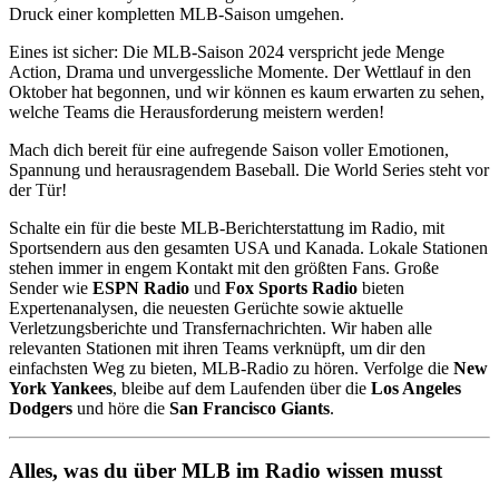
Druck einer kompletten MLB-Saison umgehen.
Eines ist sicher: Die MLB-Saison 2024 verspricht jede Menge
Action, Drama und unvergessliche Momente. Der Wettlauf in den
Oktober hat begonnen, und wir können es kaum erwarten zu sehen,
welche Teams die Herausforderung meistern werden!
Mach dich bereit für eine aufregende Saison voller Emotionen,
Spannung und herausragendem Baseball. Die World Series steht vor
der Tür!
Schalte ein für die beste MLB-Berichterstattung im Radio, mit
Sportsendern aus den gesamten USA und Kanada. Lokale Stationen
stehen immer in engem Kontakt mit den größten Fans. Große
Sender wie
ESPN Radio
und
Fox Sports Radio
bieten
Expertenanalysen, die neuesten Gerüchte sowie aktuelle
Verletzungsberichte und Transfernachrichten. Wir haben alle
relevanten Stationen mit ihren Teams verknüpft, um dir den
einfachsten Weg zu bieten, MLB-Radio zu hören. Verfolge die
New
York Yankees
, bleibe auf dem Laufenden über die
Los Angeles
Dodgers
und höre die
San Francisco Giants
.
Alles, was du über MLB im Radio wissen musst