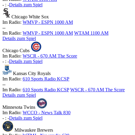
-
:
-
Details zum Spiel
Chicago White Sox
Im Radio:
WMVP - ESPN 1000 AM
-
-
Im Radio:
WMVP - ESPN 1000 AM
WTAM 1100 AM
Details zum Spiel
Chicago Cubs
Im Radio:
WSCR - 670 AM The Score
-
:
-
Details zum Spiel
Kansas City Royals
Im Radio:
610 Sports Radio KCSP
-
-
Im Radio:
610 Sports Radio KCSP
WSCR - 670 AM The Score
Details zum Spiel
Minnesota Twins
Im Radio:
WCCO - News Talk 830
-
:
-
Details zum Spiel
Milwaukee Brewers