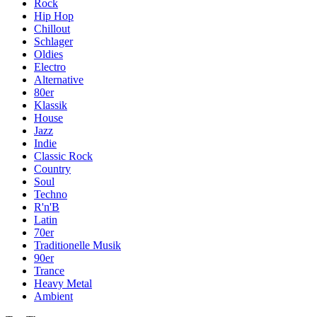
Rock
Hip Hop
Chillout
Schlager
Oldies
Electro
Alternative
80er
Klassik
House
Jazz
Indie
Classic Rock
Country
Soul
Techno
R'n'B
Latin
70er
Traditionelle Musik
90er
Trance
Heavy Metal
Ambient