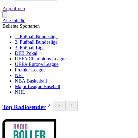
App öffnen
Alle Inhalte
Beliebte Sportarten
1. Fußball Bundesliga
2. Fußball Bundesliga
3. Fußball Liga
DFB-Pokal
UEFA Champions League
UEFA Europa League
Premier League
NFL
NBA Basketball
Major League Baseball
NHL
Top Radiosender