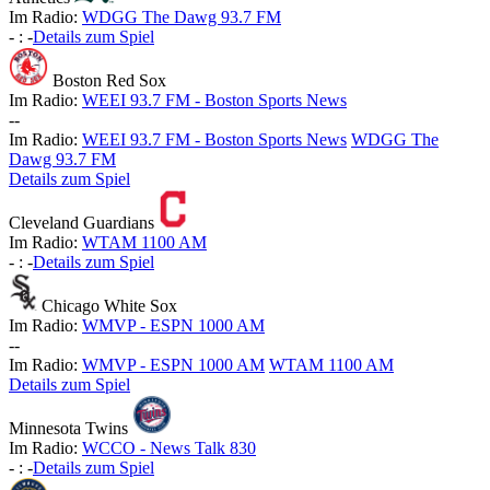
Im Radio:
WDGG The Dawg 93.7 FM
-
:
-
Details zum Spiel
Boston Red Sox
Im Radio:
WEEI 93.7 FM - Boston Sports News
-
-
Im Radio:
WEEI 93.7 FM - Boston Sports News
WDGG The
Dawg 93.7 FM
Details zum Spiel
Cleveland Guardians
Im Radio:
WTAM 1100 AM
-
:
-
Details zum Spiel
Chicago White Sox
Im Radio:
WMVP - ESPN 1000 AM
-
-
Im Radio:
WMVP - ESPN 1000 AM
WTAM 1100 AM
Details zum Spiel
Minnesota Twins
Im Radio:
WCCO - News Talk 830
-
:
-
Details zum Spiel