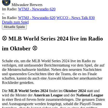
Milwaukee Brewers
Im Radio:
WTMJ - Newsradio 620
-
-
Im Radio:
WTMJ - Newsradio 620
WCCO - News Talk 830
Details zum Spiel
Aktuelle Spiele
⚾ MLB World Series 2024 live im Radio
im Oktober ⚾
Schalte ein, um die MLB World Series 2024 live im Radio zu
verfolgen, mit umfassender Berichterstattung vor dem Spiel, die auf
die Meisterschaftsserie hinführt. Neben den neuesten Nachrichten
und spannenden Geschichten über die Teams, die es ins Finale
schaffen, kannst du auch eine Auswahl klassischer amerikanischer
Rocklieder genießen.
Die
MLB World Series 2024
findet im
Oktober 2024
statt und
wird die Meister der
American League
und der
National League
in einer Best-of-Seven-Serie zusammenbringen. Die genauen Daten
und Austragungsorte werden festgelegt, sobald die Playoff-Teams