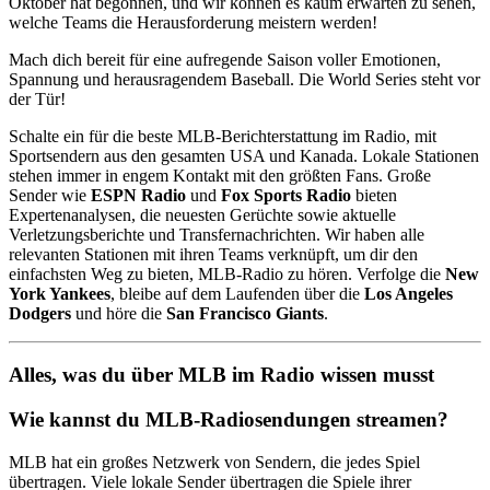
Oktober hat begonnen, und wir können es kaum erwarten zu sehen,
welche Teams die Herausforderung meistern werden!
Mach dich bereit für eine aufregende Saison voller Emotionen,
Spannung und herausragendem Baseball. Die World Series steht vor
der Tür!
Schalte ein für die beste MLB-Berichterstattung im Radio, mit
Sportsendern aus den gesamten USA und Kanada. Lokale Stationen
stehen immer in engem Kontakt mit den größten Fans. Große
Sender wie
ESPN Radio
und
Fox Sports Radio
bieten
Expertenanalysen, die neuesten Gerüchte sowie aktuelle
Verletzungsberichte und Transfernachrichten. Wir haben alle
relevanten Stationen mit ihren Teams verknüpft, um dir den
einfachsten Weg zu bieten, MLB-Radio zu hören. Verfolge die
New
York Yankees
, bleibe auf dem Laufenden über die
Los Angeles
Dodgers
und höre die
San Francisco Giants
.
Alles, was du über MLB im Radio wissen musst
Wie kannst du MLB-Radiosendungen streamen?
MLB hat ein großes Netzwerk von Sendern, die jedes Spiel
übertragen. Viele lokale Sender übertragen die Spiele ihrer