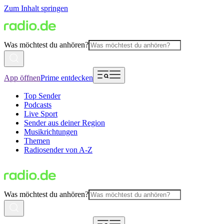
Zum Inhalt springen
Was möchtest du anhören?
App öffnen
Prime entdecken
Top Sender
Podcasts
Live Sport
Sender aus deiner Region
Musikrichtungen
Themen
Radiosender von A-Z
Was möchtest du anhören?