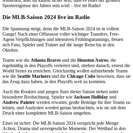
feststehen, aber du kannst sicher sein, dass es eines der größten
Sportereignisse des Jahres sein wird – live im Radio!
Die MLB-Saison 2024 live im Radio
Die Spannung steigt, denn die MLB-Saison 2024 ist in vollem
Gange! Nach einer Offseason voller wichtiger Transfers, Free-
Agent-Verpflichtungen und intensiven Frühlingstrainings, freuen
sich Fans, Spieler und Trainer auf die lange Reise bis in den
Oktober.
Teams wie die
Atlanta Braves
und die
Houston Astros
, die
regelmäßig in den Playoffs vertreten sind, streben danach, erneut die
World Series zu erreichen. Gleichzeitig wollen aufstrebende Teams
wie die
Seattle Mariners
und die
Chicago Cubs
beweisen, dass sie
das Zeug dazu haben, in den Playoffs weit zu kommen.
Auch die Rookies und jungen Stars dieser Saison stehen unter
besonderer Beobachtung. Spieler wie
Jackson Holliday
und
Andrew Painter
werden erwartet, große Beiträge für ihre Teams zu
leisten, und Analysten werden genau beobachten, wie sie mit dem
Druck einer kompletten MLB-Saison umgehen.
Eines ist sicher: Die MLB-Saison 2024 verspricht jede Menge
Action, Drama und unvergessliche Momente. Der Wettlauf in den