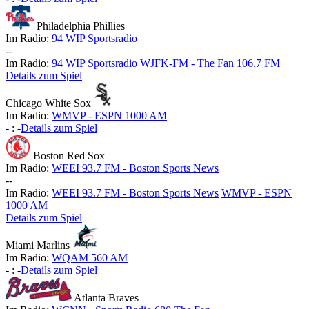
Philadelphia Phillies
Im Radio:
94 WIP Sportsradio
-
-
Im Radio:
94 WIP Sportsradio
WJFK-FM - The Fan 106.7 FM
Details zum Spiel
Chicago White Sox
Im Radio:
WMVP - ESPN 1000 AM
-
:
-
Details zum Spiel
Boston Red Sox
Im Radio:
WEEI 93.7 FM - Boston Sports News
-
-
Im Radio:
WEEI 93.7 FM - Boston Sports News
WMVP - ESPN
1000 AM
Details zum Spiel
Miami Marlins
Im Radio:
WQAM 560 AM
-
:
-
Details zum Spiel
Atlanta Braves