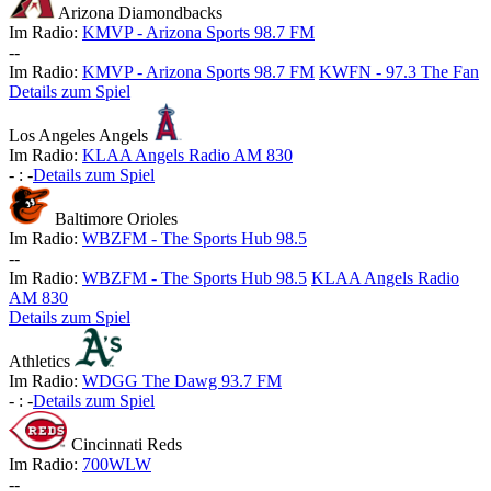
Arizona Diamondbacks
Im Radio:
KMVP - Arizona Sports 98.7 FM
-
-
Im Radio:
KMVP - Arizona Sports 98.7 FM
KWFN - 97.3 The Fan
Details zum Spiel
Los Angeles Angels
Im Radio:
KLAA Angels Radio AM 830
-
:
-
Details zum Spiel
Baltimore Orioles
Im Radio:
WBZFM - The Sports Hub 98.5
-
-
Im Radio:
WBZFM - The Sports Hub 98.5
KLAA Angels Radio
AM 830
Details zum Spiel
Athletics
Im Radio:
WDGG The Dawg 93.7 FM
-
:
-
Details zum Spiel
Cincinnati Reds
Im Radio:
700WLW
-
-