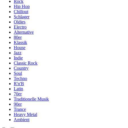
Rock
Hip Hop
Chillout
Schlager
Oldies
Electro
Alternative
80er
Klassik
House
Jazz
Indie
Classic Rock
Country
Soul
Techno
R'n'B
Latin
70er
Traditionelle Musik
90er
Trance
Heavy Metal
Ambient