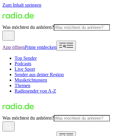
Zum Inhalt springen
Was möchtest du anhören?
App öffnen
Prime entdecken
Top Sender
Podcasts
Live Sport
Sender aus deiner Region
Musikrichtungen
Themen
Radiosender von A-Z
Was möchtest du anhören?