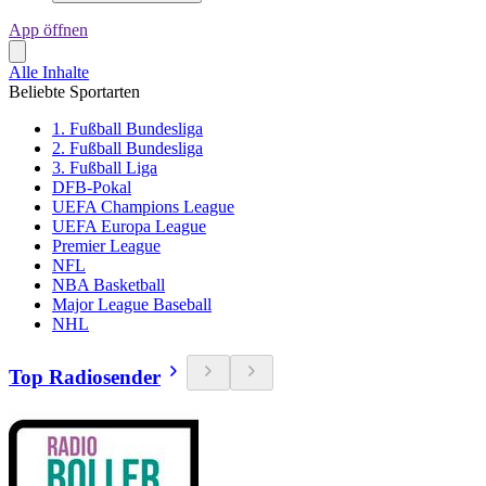
App öffnen
Alle Inhalte
Beliebte Sportarten
1. Fußball Bundesliga
2. Fußball Bundesliga
3. Fußball Liga
DFB-Pokal
UEFA Champions League
UEFA Europa League
Premier League
NFL
NBA Basketball
Major League Baseball
NHL
Top Radiosender