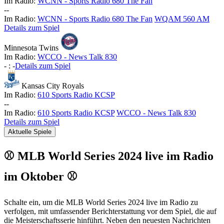
Im Radio:
WCNN - Sports Radio 680 The Fan
-
-
Im Radio:
WCNN - Sports Radio 680 The Fan
WQAM 560 AM
Details zum Spiel
Minnesota Twins
Im Radio:
WCCO - News Talk 830
-
:
-
Details zum Spiel
Kansas City Royals
Im Radio:
610 Sports Radio KCSP
-
-
Im Radio:
610 Sports Radio KCSP
WCCO - News Talk 830
Details zum Spiel
Aktuelle Spiele
⚾ MLB World Series 2024 live im Radio
im Oktober ⚾
Schalte ein, um die MLB World Series 2024 live im Radio zu
verfolgen, mit umfassender Berichterstattung vor dem Spiel, die auf
die Meisterschaftsserie hinführt. Neben den neuesten Nachrichten