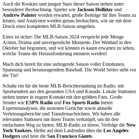
Auch die Rookies und jungen Stars dieser Saison stehen unter
besonderer Beobachtung. Spieler wie
Jackson Holliday
und
Andrew Painter
werden erwartet, große Beiträge für ihre Teams zu
leisten, und Analysten werden genau beobachten, wie sie mit dem
Druck einer kompletten MLB-Saison umgehen.
Eines ist sicher: Die MLB-Saison 2024 verspricht jede Menge
Action, Drama und unvergessliche Momente. Der Wettlauf in den
Oktober hat begonnen, und wir können es kaum erwarten zu sehen,
welche Teams die Herausforderung meistern werden!
Mach dich bereit für eine aufregende Saison voller Emotionen,
Spannung und herausragendem Baseball. Die World Series steht vor
der Tür!
Schalte ein für die beste MLB-Berichterstattung im Radio, mit
Sportsendern aus den gesamten USA und Kanada. Lokale Stationen
stehen immer in engem Kontakt mit den größten Fans. Große
Sender wie
ESPN Radio
und
Fox Sports Radio
bieten
Expertenanalysen, die neuesten Gerüchte sowie aktuelle
Verletzungsberichte und Transfernachrichten. Wir haben alle
relevanten Stationen mit ihren Teams verknüpft, um dir den
einfachsten Weg zu bieten, MLB-Radio zu hören. Verfolge die
New
York Yankees
, bleibe auf dem Laufenden über die
Los Angeles
Dodgers
und höre die
San Francisco Giants
.