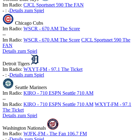
Im Radio:
CJCL Sportsnet 590 The FAN
-
:
-
Details zum Spiel
Chicago Cubs
Im Radio:
WSCR - 670 AM The Score
-
-
Im Radio:
WSCR - 670 AM The Score
CJCL Sportsnet 590 The
FAN
Details zum Spiel
Detroit Tigers
Im Radio:
WXYT-FM - 97.1 The Ticket
-
:
-
Details zum Spiel
Seattle Mariners
Im Radio:
KIRO - 710 ESPN Seattle 710 AM
-
-
Im Radio:
KIRO - 710 ESPN Seattle 710 AM
WXYT-FM - 97.1
The Ticket
Details zum Spiel
Washington Nationals
Im Radio:
WJFK-FM - The Fan 106.7 FM
-
:
-
Details zum Spiel