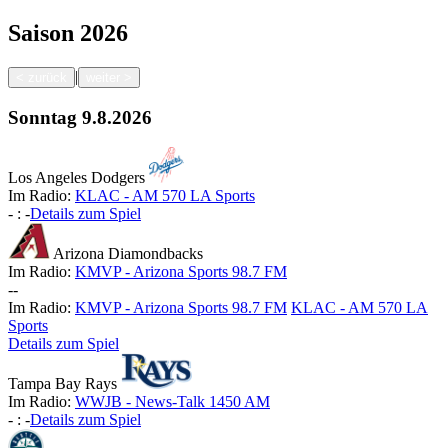
Saison
2026
|
<
zurück
weiter
>
Sonntag
9.8.2026
Los Angeles Dodgers
Im Radio:
KLAC - AM 570 LA Sports
-
:
-
Details zum Spiel
Arizona Diamondbacks
Im Radio:
KMVP - Arizona Sports 98.7 FM
-
-
Im Radio:
KMVP - Arizona Sports 98.7 FM
KLAC - AM 570 LA
Sports
Details zum Spiel
Tampa Bay Rays
Im Radio:
WWJB - News-Talk 1450 AM
-
:
-
Details zum Spiel