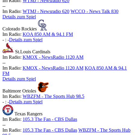
Im Radio:
WTMJ - Newsradio 620
-
-
Im Radio:
WTMJ - Newsradio 620
WCCO - News Talk 830
Details zum Spiel
Colorado Rockies
Im Radio:
KOA 850 AM & 94.1 FM
-
:
-
Details zum Spiel
St.Louis Cardinals
Im Radio:
KMOX - NewsRadio 1120 AM
-
-
Im Radio:
KMOX - NewsRadio 1120 AM
KOA 850 AM & 94.1
FM
Details zum Spiel
Baltimore Orioles
Im Radio:
WBZFM - The Sports Hub 98.5
-
:
-
Details zum Spiel
Texas Rangers
Im Radio:
105.3 The Fan - CBS Dallas
-
-
Im Radio:
105.3 The Fan - CBS Dallas
WBZFM - The Sports Hub