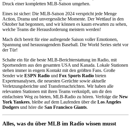
Druck einer kompletten MLB-Saison umgehen.
Eines ist sicher: Die MLB-Saison 2024 verspricht jede Menge
Action, Drama und unvergessliche Momente. Der Wettlauf in den
Oktober hat begonnen, und wir können es kaum erwarten zu sehen,
welche Teams die Herausforderung meistern werden!
Mach dich bereit für eine aufregende Saison voller Emotionen,
Spannung und herausragendem Baseball. Die World Series steht vor
der Tür!
Schalte ein für die beste MLB-Berichterstattung im Radio, mit
Sportsendern aus den gesamten USA und Kanada. Lokale Stationen
stehen immer in engem Kontakt mit den größten Fans. Große
Sender wie
ESPN Radio
und
Fox Sports Radio
bieten
Expertenanalysen, die neuesten Gerüchte sowie aktuelle
Verletzungsberichte und Transfernachrichten. Wir haben alle
relevanten Stationen mit ihren Teams verknüpft, um dir den
einfachsten Weg zu bieten, MLB-Radio zu hören. Verfolge die
New
York Yankees
, bleibe auf dem Laufenden über die
Los Angeles
Dodgers
und höre die
San Francisco Giants
.
Alles, was du über MLB im Radio wissen musst