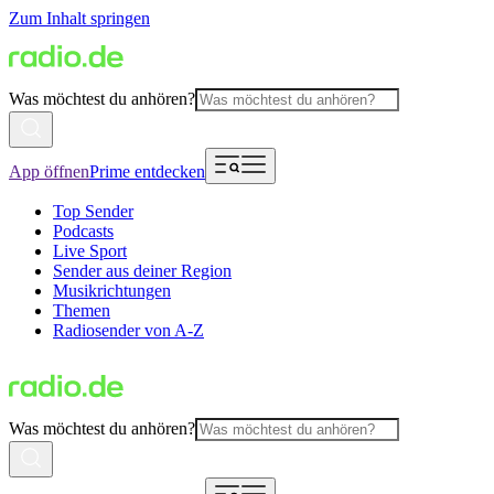
Zum Inhalt springen
Was möchtest du anhören?
App öffnen
Prime entdecken
Top Sender
Podcasts
Live Sport
Sender aus deiner Region
Musikrichtungen
Themen
Radiosender von A-Z
Was möchtest du anhören?