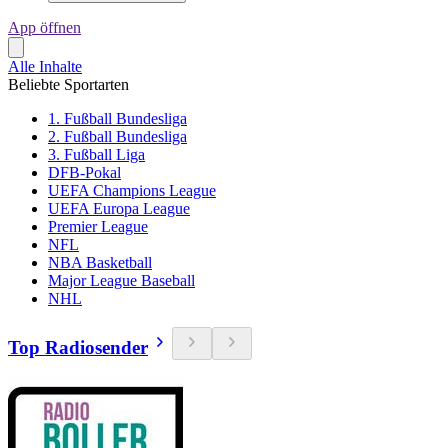
App öffnen
Alle Inhalte
Beliebte Sportarten
1. Fußball Bundesliga
2. Fußball Bundesliga
3. Fußball Liga
DFB-Pokal
UEFA Champions League
UEFA Europa League
Premier League
NFL
NBA Basketball
Major League Baseball
NHL
Top Radiosender