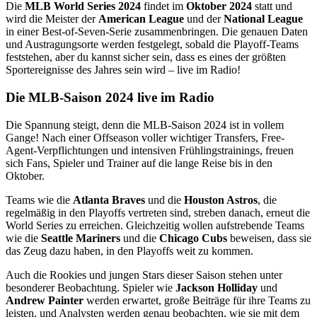
Die
MLB World Series 2024
findet im
Oktober 2024
statt und
wird die Meister der
American League
und der
National League
in einer Best-of-Seven-Serie zusammenbringen. Die genauen Daten
und Austragungsorte werden festgelegt, sobald die Playoff-Teams
feststehen, aber du kannst sicher sein, dass es eines der größten
Sportereignisse des Jahres sein wird – live im Radio!
Die MLB-Saison 2024 live im Radio
Die Spannung steigt, denn die MLB-Saison 2024 ist in vollem
Gange! Nach einer Offseason voller wichtiger Transfers, Free-
Agent-Verpflichtungen und intensiven Frühlingstrainings, freuen
sich Fans, Spieler und Trainer auf die lange Reise bis in den
Oktober.
Teams wie die
Atlanta Braves
und die
Houston Astros
, die
regelmäßig in den Playoffs vertreten sind, streben danach, erneut die
World Series zu erreichen. Gleichzeitig wollen aufstrebende Teams
wie die
Seattle Mariners
und die
Chicago Cubs
beweisen, dass sie
das Zeug dazu haben, in den Playoffs weit zu kommen.
Auch die Rookies und jungen Stars dieser Saison stehen unter
besonderer Beobachtung. Spieler wie
Jackson Holliday
und
Andrew Painter
werden erwartet, große Beiträge für ihre Teams zu
leisten, und Analysten werden genau beobachten, wie sie mit dem