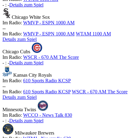
-
:
-
Details zum Spiel
Chicago White Sox
Im Radio:
WMVP - ESPN 1000 AM
-
-
Im Radio:
WMVP - ESPN 1000 AM
WTAM 1100 AM
Details zum Spiel
Chicago Cubs
Im Radio:
WSCR - 670 AM The Score
-
:
-
Details zum Spiel
Kansas City Royals
Im Radio:
610 Sports Radio KCSP
-
-
Im Radio:
610 Sports Radio KCSP
WSCR - 670 AM The Score
Details zum Spiel
Minnesota Twins
Im Radio:
WCCO - News Talk 830
-
:
-
Details zum Spiel
Milwaukee Brewers