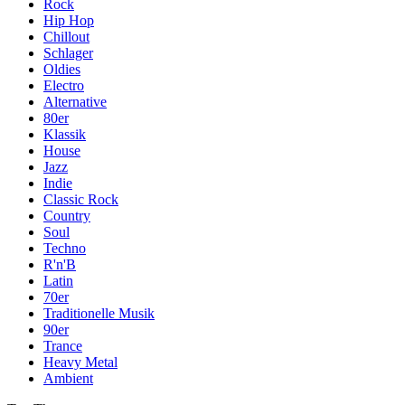
Rock
Hip Hop
Chillout
Schlager
Oldies
Electro
Alternative
80er
Klassik
House
Jazz
Indie
Classic Rock
Country
Soul
Techno
R'n'B
Latin
70er
Traditionelle Musik
90er
Trance
Heavy Metal
Ambient