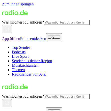
Zum Inhalt springen
Was möchtest du anhören?
App öffnen
Prime entdecken
Top Sender
Podcasts
Live Sport
Sender aus deiner Region
Musikrichtungen
Themen
Radiosender von A-Z
Was möchtest du anhören?