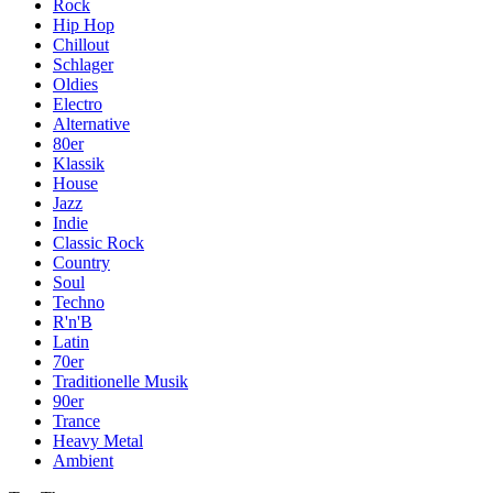
Rock
Hip Hop
Chillout
Schlager
Oldies
Electro
Alternative
80er
Klassik
House
Jazz
Indie
Classic Rock
Country
Soul
Techno
R'n'B
Latin
70er
Traditionelle Musik
90er
Trance
Heavy Metal
Ambient