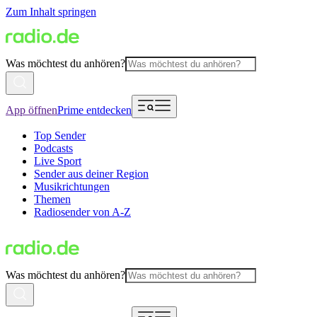
Zum Inhalt springen
Was möchtest du anhören?
App öffnen
Prime entdecken
Top Sender
Podcasts
Live Sport
Sender aus deiner Region
Musikrichtungen
Themen
Radiosender von A-Z
Was möchtest du anhören?