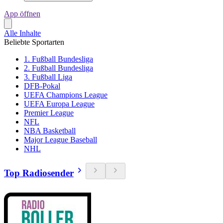
App öffnen
Alle Inhalte
Beliebte Sportarten
1. Fußball Bundesliga
2. Fußball Bundesliga
3. Fußball Liga
DFB-Pokal
UEFA Champions League
UEFA Europa League
Premier League
NFL
NBA Basketball
Major League Baseball
NHL
Top Radiosender