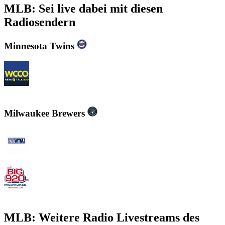
MLB: Sei live dabei mit diesen
Radiosendern
Minnesota Twins
WCCO - News Talk 830
Milwaukee Brewers
WTMJ - Newsradio 620
WOKY - The Big 920 AM
MLB: Weitere Radio Livestreams des