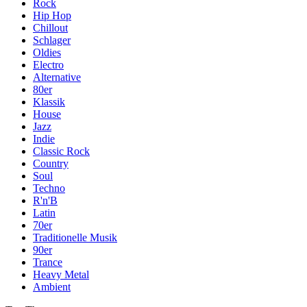
Rock
Hip Hop
Chillout
Schlager
Oldies
Electro
Alternative
80er
Klassik
House
Jazz
Indie
Classic Rock
Country
Soul
Techno
R'n'B
Latin
70er
Traditionelle Musik
90er
Trance
Heavy Metal
Ambient