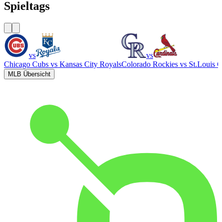
Spieltags
vs
vs
Chicago Cubs
vs
Kansas City Royals
Colorado Rockies
vs
St.Louis C
MLB Übersicht