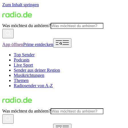
Zum Inhalt springen
Was möchtest du anhören?
App öffnen
Prime entdecken
Top Sender
Podcasts
Live Sport
Sender aus deiner Region
Musikrichtungen
Themen
Radiosender von A-Z
Was möchtest du anhören?