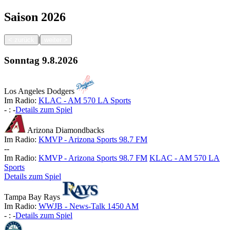
Saison
2026
|
<
zurück
weiter
>
Sonntag
9.8.2026
Los Angeles Dodgers
Im Radio:
KLAC - AM 570 LA Sports
-
:
-
Details zum Spiel
Arizona Diamondbacks
Im Radio:
KMVP - Arizona Sports 98.7 FM
-
-
Im Radio:
KMVP - Arizona Sports 98.7 FM
KLAC - AM 570 LA
Sports
Details zum Spiel
Tampa Bay Rays
Im Radio:
WWJB - News-Talk 1450 AM
-
:
-
Details zum Spiel