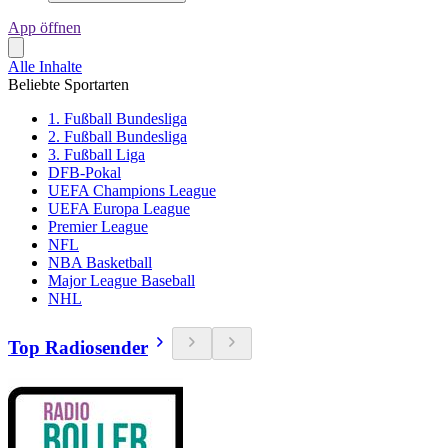
App öffnen
Alle Inhalte
Beliebte Sportarten
1. Fußball Bundesliga
2. Fußball Bundesliga
3. Fußball Liga
DFB-Pokal
UEFA Champions League
UEFA Europa League
Premier League
NFL
NBA Basketball
Major League Baseball
NHL
Top Radiosender