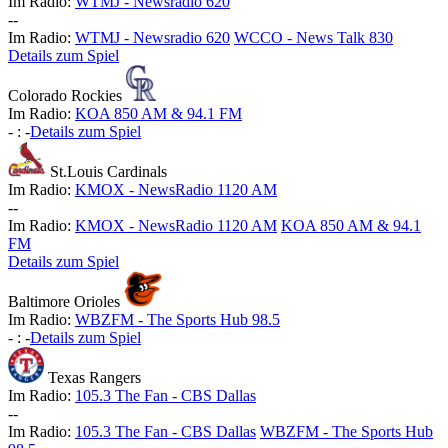
Im Radio:
WTMJ - Newsradio 620
-
-
Im Radio:
WTMJ - Newsradio 620
WCCO - News Talk 830
Details zum Spiel
Colorado Rockies
Im Radio:
KOA 850 AM & 94.1 FM
-
:
-
Details zum Spiel
St.Louis Cardinals
Im Radio:
KMOX - NewsRadio 1120 AM
-
-
Im Radio:
KMOX - NewsRadio 1120 AM
KOA 850 AM & 94.1
FM
Details zum Spiel
Baltimore Orioles
Im Radio:
WBZFM - The Sports Hub 98.5
-
:
-
Details zum Spiel
Texas Rangers
Im Radio:
105.3 The Fan - CBS Dallas
-
-
Im Radio:
105.3 The Fan - CBS Dallas
WBZFM - The Sports Hub