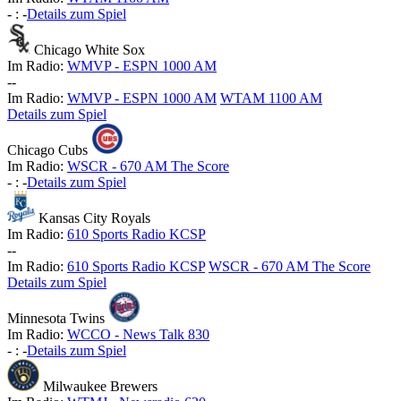
-
:
-
Details zum Spiel
Chicago White Sox
Im Radio:
WMVP - ESPN 1000 AM
-
-
Im Radio:
WMVP - ESPN 1000 AM
WTAM 1100 AM
Details zum Spiel
Chicago Cubs
Im Radio:
WSCR - 670 AM The Score
-
:
-
Details zum Spiel
Kansas City Royals
Im Radio:
610 Sports Radio KCSP
-
-
Im Radio:
610 Sports Radio KCSP
WSCR - 670 AM The Score
Details zum Spiel
Minnesota Twins
Im Radio:
WCCO - News Talk 830
-
:
-
Details zum Spiel
Milwaukee Brewers