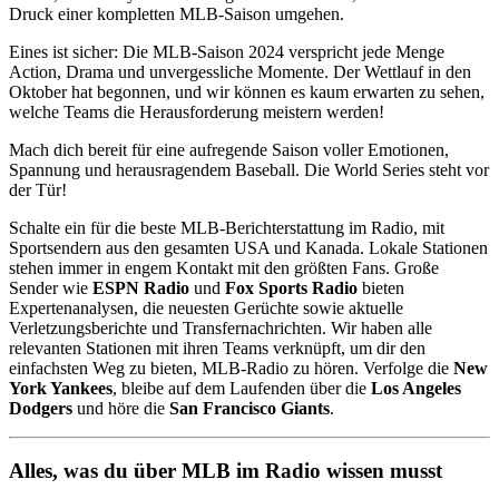
Druck einer kompletten MLB-Saison umgehen.
Eines ist sicher: Die MLB-Saison 2024 verspricht jede Menge
Action, Drama und unvergessliche Momente. Der Wettlauf in den
Oktober hat begonnen, und wir können es kaum erwarten zu sehen,
welche Teams die Herausforderung meistern werden!
Mach dich bereit für eine aufregende Saison voller Emotionen,
Spannung und herausragendem Baseball. Die World Series steht vor
der Tür!
Schalte ein für die beste MLB-Berichterstattung im Radio, mit
Sportsendern aus den gesamten USA und Kanada. Lokale Stationen
stehen immer in engem Kontakt mit den größten Fans. Große
Sender wie
ESPN Radio
und
Fox Sports Radio
bieten
Expertenanalysen, die neuesten Gerüchte sowie aktuelle
Verletzungsberichte und Transfernachrichten. Wir haben alle
relevanten Stationen mit ihren Teams verknüpft, um dir den
einfachsten Weg zu bieten, MLB-Radio zu hören. Verfolge die
New
York Yankees
, bleibe auf dem Laufenden über die
Los Angeles
Dodgers
und höre die
San Francisco Giants
.
Alles, was du über MLB im Radio wissen musst