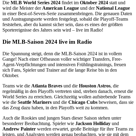
Die
MLB World Series 2024
findet im
Oktober 2024
statt und
wird die Meister der
American League
und der
National League
in einer Best-of-Seven-Serie zusammenbringen. Die genauen Daten
und Austragungsorte werden festgelegt, sobald die Playoff-Teams
feststehen, aber du kannst sicher sein, dass es eines der größten
Sportereignisse des Jahres sein wird – live im Radio!
Die MLB-Saison 2024 live im Radio
Die Spannung steigt, denn die MLB-Saison 2024 ist in vollem
Gange! Nach einer Offseason voller wichtiger Transfers, Free-
Agent-Verpflichtungen und intensiven Frühlingstrainings, freuen
sich Fans, Spieler und Trainer auf die lange Reise bis in den
Oktober.
Teams wie die
Atlanta Braves
und die
Houston Astros
, die
regelmäßig in den Playoffs vertreten sind, streben danach, erneut die
World Series zu erreichen. Gleichzeitig wollen aufstrebende Teams
wie die
Seattle Mariners
und die
Chicago Cubs
beweisen, dass sie
das Zeug dazu haben, in den Playoffs weit zu kommen.
Auch die Rookies und jungen Stars dieser Saison stehen unter
besonderer Beobachtung. Spieler wie
Jackson Holliday
und
Andrew Painter
werden erwartet, große Beiträge für ihre Teams zu
leisten, und Analysten werden genau beobachten, wie sie mit dem