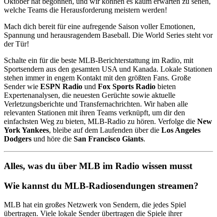
Oktober hat begonnen, und wir können es kaum erwarten zu sehen,
welche Teams die Herausforderung meistern werden!
Mach dich bereit für eine aufregende Saison voller Emotionen,
Spannung und herausragendem Baseball. Die World Series steht vor
der Tür!
Schalte ein für die beste MLB-Berichterstattung im Radio, mit
Sportsendern aus den gesamten USA und Kanada. Lokale Stationen
stehen immer in engem Kontakt mit den größten Fans. Große
Sender wie
ESPN Radio
und
Fox Sports Radio
bieten
Expertenanalysen, die neuesten Gerüchte sowie aktuelle
Verletzungsberichte und Transfernachrichten. Wir haben alle
relevanten Stationen mit ihren Teams verknüpft, um dir den
einfachsten Weg zu bieten, MLB-Radio zu hören. Verfolge die
New
York Yankees
, bleibe auf dem Laufenden über die
Los Angeles
Dodgers
und höre die
San Francisco Giants
.
Alles, was du über MLB im Radio wissen musst
Wie kannst du MLB-Radiosendungen streamen?
MLB hat ein großes Netzwerk von Sendern, die jedes Spiel
übertragen. Viele lokale Sender übertragen die Spiele ihrer