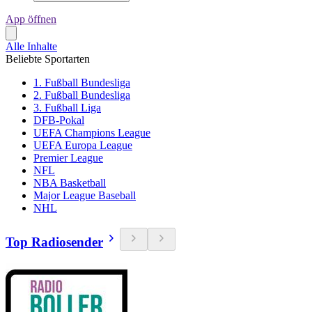
App öffnen
Alle Inhalte
Beliebte Sportarten
1. Fußball Bundesliga
2. Fußball Bundesliga
3. Fußball Liga
DFB-Pokal
UEFA Champions League
UEFA Europa League
Premier League
NFL
NBA Basketball
Major League Baseball
NHL
Top Radiosender