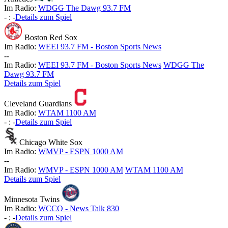
Im Radio:
WDGG The Dawg 93.7 FM
-
:
-
Details zum Spiel
Boston Red Sox
Im Radio:
WEEI 93.7 FM - Boston Sports News
-
-
Im Radio:
WEEI 93.7 FM - Boston Sports News
WDGG The
Dawg 93.7 FM
Details zum Spiel
Cleveland Guardians
Im Radio:
WTAM 1100 AM
-
:
-
Details zum Spiel
Chicago White Sox
Im Radio:
WMVP - ESPN 1000 AM
-
-
Im Radio:
WMVP - ESPN 1000 AM
WTAM 1100 AM
Details zum Spiel
Minnesota Twins
Im Radio:
WCCO - News Talk 830
-
:
-
Details zum Spiel