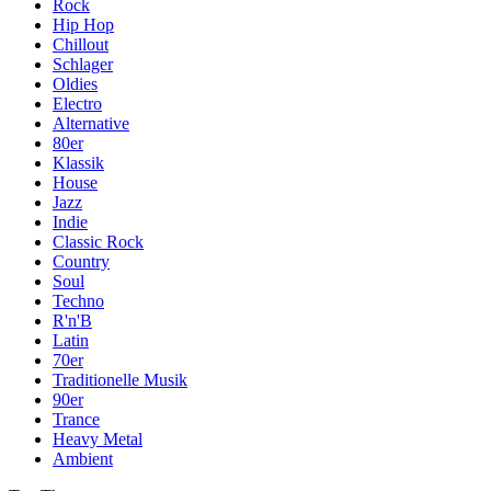
Rock
Hip Hop
Chillout
Schlager
Oldies
Electro
Alternative
80er
Klassik
House
Jazz
Indie
Classic Rock
Country
Soul
Techno
R'n'B
Latin
70er
Traditionelle Musik
90er
Trance
Heavy Metal
Ambient