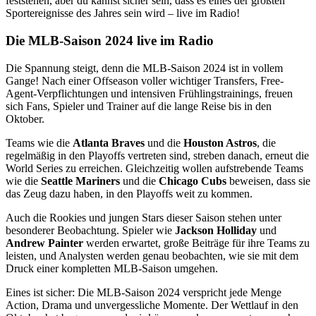
feststehen, aber du kannst sicher sein, dass es eines der größten
Sportereignisse des Jahres sein wird – live im Radio!
Die MLB-Saison 2024 live im Radio
Die Spannung steigt, denn die MLB-Saison 2024 ist in vollem
Gange! Nach einer Offseason voller wichtiger Transfers, Free-
Agent-Verpflichtungen und intensiven Frühlingstrainings, freuen
sich Fans, Spieler und Trainer auf die lange Reise bis in den
Oktober.
Teams wie die
Atlanta Braves
und die
Houston Astros
, die
regelmäßig in den Playoffs vertreten sind, streben danach, erneut die
World Series zu erreichen. Gleichzeitig wollen aufstrebende Teams
wie die
Seattle Mariners
und die
Chicago Cubs
beweisen, dass sie
das Zeug dazu haben, in den Playoffs weit zu kommen.
Auch die Rookies und jungen Stars dieser Saison stehen unter
besonderer Beobachtung. Spieler wie
Jackson Holliday
und
Andrew Painter
werden erwartet, große Beiträge für ihre Teams zu
leisten, und Analysten werden genau beobachten, wie sie mit dem
Druck einer kompletten MLB-Saison umgehen.
Eines ist sicher: Die MLB-Saison 2024 verspricht jede Menge
Action, Drama und unvergessliche Momente. Der Wettlauf in den