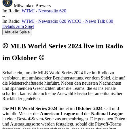
Milwaukee Brewers
Im Radio:
WTMJ - Newsradio 620
-
-
Im Radio:
WTMJ - Newsradio 620
WCCO - News Talk 830
Details zum Spiel
Aktuelle Spiele
⚾ MLB World Series 2024 live im Radio
im Oktober ⚾
Schalte ein, um die MLB World Series 2024 live im Radio zu
verfolgen, mit umfassender Berichterstattung vor dem Spiel, die auf
die Meisterschaftsserie hinführt. Neben den neuesten Nachrichten
und spannenden Geschichten über die Teams, die es ins Finale
schaffen, kannst du auch eine Auswahl klassischer amerikanischer
Rocklieder genießen.
Die
MLB World Series 2024
findet im
Oktober 2024
statt und
wird die Meister der
American League
und der
National League
in einer Best-of-Seven-Serie zusammenbringen. Die genauen Daten
und Austragungsorte werden festgelegt, sobald die Playoff-Teams