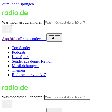
Zum Inhalt springen
Was möchtest du anhören?
App öffnen
Prime entdecken
Top Sender
Podcasts
Live Sport
Sender aus deiner Region
Musikrichtungen
Themen
Radiosender von A-Z
Was möchtest du anhören?