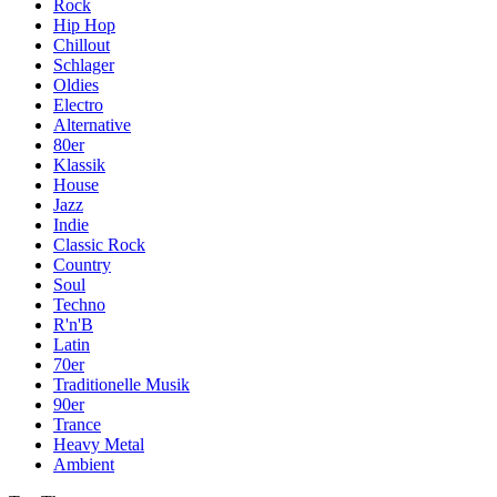
Rock
Hip Hop
Chillout
Schlager
Oldies
Electro
Alternative
80er
Klassik
House
Jazz
Indie
Classic Rock
Country
Soul
Techno
R'n'B
Latin
70er
Traditionelle Musik
90er
Trance
Heavy Metal
Ambient