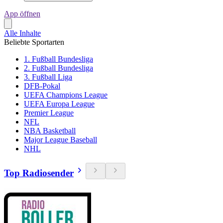
App öffnen
Alle Inhalte
Beliebte Sportarten
1. Fußball Bundesliga
2. Fußball Bundesliga
3. Fußball Liga
DFB-Pokal
UEFA Champions League
UEFA Europa League
Premier League
NFL
NBA Basketball
Major League Baseball
NHL
Top Radiosender