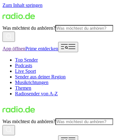
Zum Inhalt springen
Was möchtest du anhören?
App öffnen
Prime entdecken
Top Sender
Podcasts
Live Sport
Sender aus deiner Region
Musikrichtungen
Themen
Radiosender von A-Z
Was möchtest du anhören?