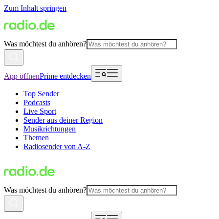
Zum Inhalt springen
Was möchtest du anhören?
App öffnen
Prime entdecken
Top Sender
Podcasts
Live Sport
Sender aus deiner Region
Musikrichtungen
Themen
Radiosender von A-Z
Was möchtest du anhören?