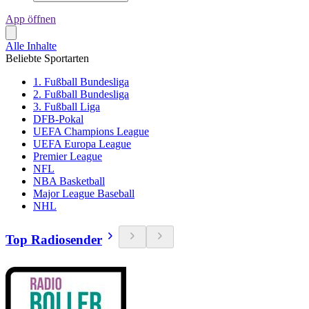
App öffnen
Alle Inhalte
Beliebte Sportarten
1. Fußball Bundesliga
2. Fußball Bundesliga
3. Fußball Liga
DFB-Pokal
UEFA Champions League
UEFA Europa League
Premier League
NFL
NBA Basketball
Major League Baseball
NHL
Top Radiosender