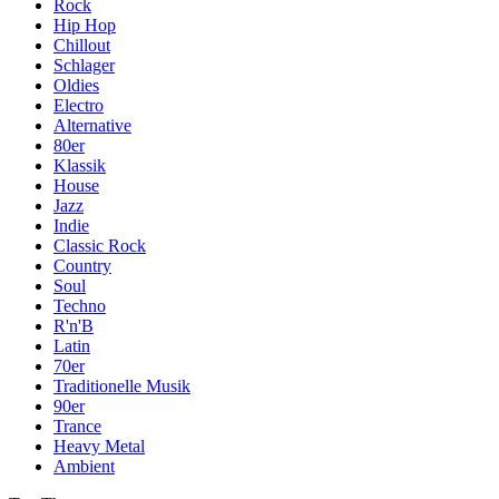
Rock
Hip Hop
Chillout
Schlager
Oldies
Electro
Alternative
80er
Klassik
House
Jazz
Indie
Classic Rock
Country
Soul
Techno
R'n'B
Latin
70er
Traditionelle Musik
90er
Trance
Heavy Metal
Ambient