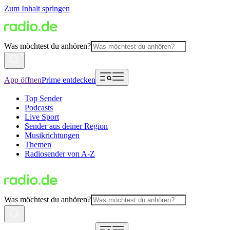
Zum Inhalt springen
Was möchtest du anhören?
App öffnen
Prime entdecken
Top Sender
Podcasts
Live Sport
Sender aus deiner Region
Musikrichtungen
Themen
Radiosender von A-Z
Was möchtest du anhören?