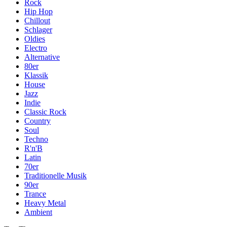
Rock
Hip Hop
Chillout
Schlager
Oldies
Electro
Alternative
80er
Klassik
House
Jazz
Indie
Classic Rock
Country
Soul
Techno
R'n'B
Latin
70er
Traditionelle Musik
90er
Trance
Heavy Metal
Ambient