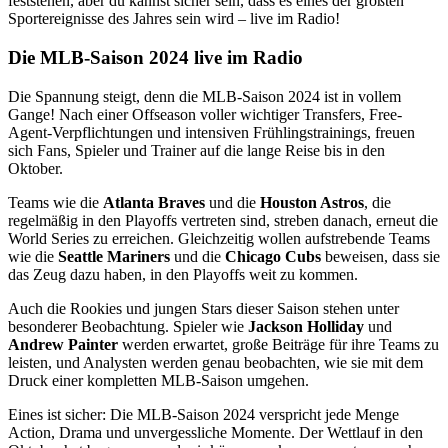
feststehen, aber du kannst sicher sein, dass es eines der größten
Sportereignisse des Jahres sein wird – live im Radio!
Die MLB-Saison 2024 live im Radio
Die Spannung steigt, denn die MLB-Saison 2024 ist in vollem
Gange! Nach einer Offseason voller wichtiger Transfers, Free-
Agent-Verpflichtungen und intensiven Frühlingstrainings, freuen
sich Fans, Spieler und Trainer auf die lange Reise bis in den
Oktober.
Teams wie die
Atlanta Braves
und die
Houston Astros
, die
regelmäßig in den Playoffs vertreten sind, streben danach, erneut die
World Series zu erreichen. Gleichzeitig wollen aufstrebende Teams
wie die
Seattle Mariners
und die
Chicago Cubs
beweisen, dass sie
das Zeug dazu haben, in den Playoffs weit zu kommen.
Auch die Rookies und jungen Stars dieser Saison stehen unter
besonderer Beobachtung. Spieler wie
Jackson Holliday
und
Andrew Painter
werden erwartet, große Beiträge für ihre Teams zu
leisten, und Analysten werden genau beobachten, wie sie mit dem
Druck einer kompletten MLB-Saison umgehen.
Eines ist sicher: Die MLB-Saison 2024 verspricht jede Menge
Action, Drama und unvergessliche Momente. Der Wettlauf in den