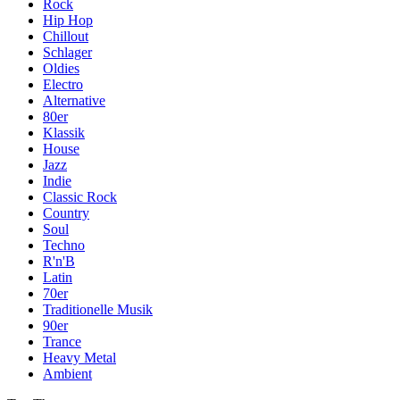
Rock
Hip Hop
Chillout
Schlager
Oldies
Electro
Alternative
80er
Klassik
House
Jazz
Indie
Classic Rock
Country
Soul
Techno
R'n'B
Latin
70er
Traditionelle Musik
90er
Trance
Heavy Metal
Ambient