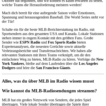
Oktober hat begonnen, und wir können es kaum erwarten zu sehen,
welche Teams die Herausforderung meistern werden!
Mach dich bereit für eine aufregende Saison voller Emotionen,
Spannung und herausragendem Baseball. Die World Series steht vor
der Tür!
Schalte ein für die beste MLB-Berichterstattung im Radio, mit
Sportsendern aus den gesamten USA und Kanada. Lokale Stationen
stehen immer in engem Kontakt mit den größten Fans. Große
Sender wie
ESPN Radio
und
Fox Sports Radio
bieten
Expertenanalysen, die neuesten Gerüchte sowie aktuelle
Verletzungsberichte und Transfernachrichten. Wir haben alle
relevanten Stationen mit ihren Teams verknüpft, um dir den
einfachsten Weg zu bieten, MLB-Radio zu hören. Verfolge die
New
York Yankees
, bleibe auf dem Laufenden über die
Los Angeles
Dodgers
und höre die
San Francisco Giants
.
Alles, was du über MLB im Radio wissen musst
Wie kannst du MLB-Radiosendungen streamen?
MLB hat ein großes Netzwerk von Sendern, die jedes Spiel
übertragen. Viele lokale Sender übertragen die Spiele ihrer