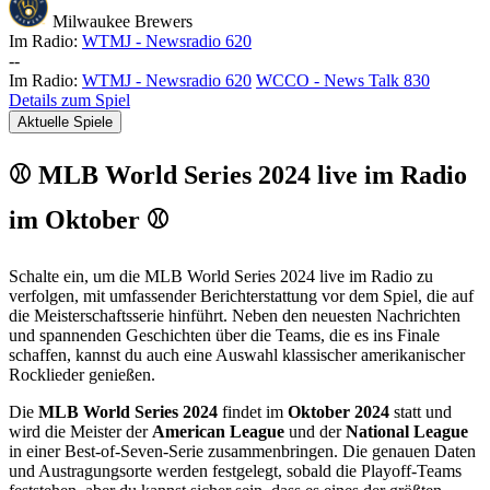
Milwaukee Brewers
Im Radio:
WTMJ - Newsradio 620
-
-
Im Radio:
WTMJ - Newsradio 620
WCCO - News Talk 830
Details zum Spiel
Aktuelle Spiele
⚾ MLB World Series 2024 live im Radio
im Oktober ⚾
Schalte ein, um die MLB World Series 2024 live im Radio zu
verfolgen, mit umfassender Berichterstattung vor dem Spiel, die auf
die Meisterschaftsserie hinführt. Neben den neuesten Nachrichten
und spannenden Geschichten über die Teams, die es ins Finale
schaffen, kannst du auch eine Auswahl klassischer amerikanischer
Rocklieder genießen.
Die
MLB World Series 2024
findet im
Oktober 2024
statt und
wird die Meister der
American League
und der
National League
in einer Best-of-Seven-Serie zusammenbringen. Die genauen Daten
und Austragungsorte werden festgelegt, sobald die Playoff-Teams