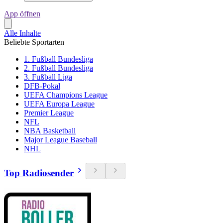
App öffnen
Alle Inhalte
Beliebte Sportarten
1. Fußball Bundesliga
2. Fußball Bundesliga
3. Fußball Liga
DFB-Pokal
UEFA Champions League
UEFA Europa League
Premier League
NFL
NBA Basketball
Major League Baseball
NHL
Top Radiosender