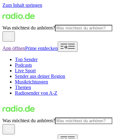
Zum Inhalt springen
Was möchtest du anhören?
App öffnen
Prime entdecken
Top Sender
Podcasts
Live Sport
Sender aus deiner Region
Musikrichtungen
Themen
Radiosender von A-Z
Was möchtest du anhören?