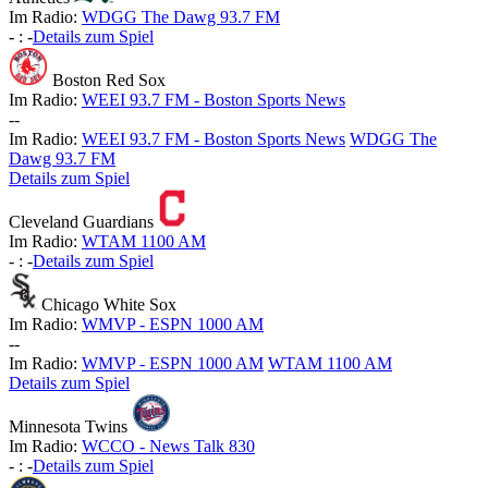
Im Radio:
WDGG The Dawg 93.7 FM
-
:
-
Details zum Spiel
Boston Red Sox
Im Radio:
WEEI 93.7 FM - Boston Sports News
-
-
Im Radio:
WEEI 93.7 FM - Boston Sports News
WDGG The
Dawg 93.7 FM
Details zum Spiel
Cleveland Guardians
Im Radio:
WTAM 1100 AM
-
:
-
Details zum Spiel
Chicago White Sox
Im Radio:
WMVP - ESPN 1000 AM
-
-
Im Radio:
WMVP - ESPN 1000 AM
WTAM 1100 AM
Details zum Spiel
Minnesota Twins
Im Radio:
WCCO - News Talk 830
-
:
-
Details zum Spiel