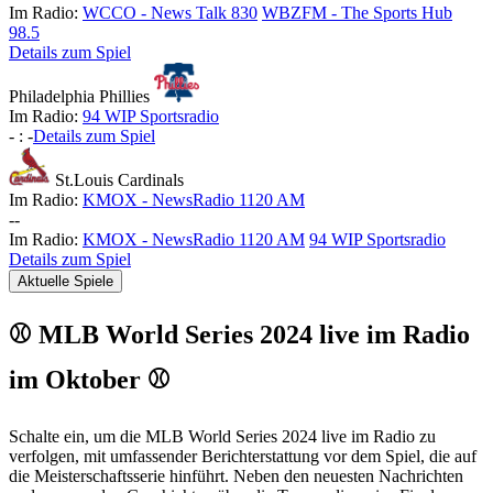
Im Radio:
WCCO - News Talk 830
WBZFM - The Sports Hub
98.5
Details zum Spiel
Philadelphia Phillies
Im Radio:
94 WIP Sportsradio
-
:
-
Details zum Spiel
St.Louis Cardinals
Im Radio:
KMOX - NewsRadio 1120 AM
-
-
Im Radio:
KMOX - NewsRadio 1120 AM
94 WIP Sportsradio
Details zum Spiel
Aktuelle Spiele
⚾ MLB World Series 2024 live im Radio
im Oktober ⚾
Schalte ein, um die MLB World Series 2024 live im Radio zu
verfolgen, mit umfassender Berichterstattung vor dem Spiel, die auf
die Meisterschaftsserie hinführt. Neben den neuesten Nachrichten