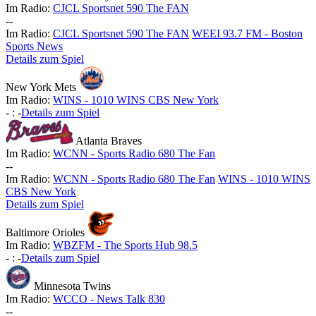
Im Radio:
CJCL Sportsnet 590 The FAN
-
-
Im Radio:
CJCL Sportsnet 590 The FAN
WEEI 93.7 FM - Boston
Sports News
Details zum Spiel
New York Mets
Im Radio:
WINS - 1010 WINS CBS New York
-
:
-
Details zum Spiel
Atlanta Braves
Im Radio:
WCNN - Sports Radio 680 The Fan
-
-
Im Radio:
WCNN - Sports Radio 680 The Fan
WINS - 1010 WINS
CBS New York
Details zum Spiel
Baltimore Orioles
Im Radio:
WBZFM - The Sports Hub 98.5
-
:
-
Details zum Spiel
Minnesota Twins
Im Radio:
WCCO - News Talk 830
-
-