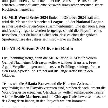
und spannenden Geschichten über die Teams, die es ins Finale
schaffen, kannst du auch eine Auswahl klassischer amerikanischer
Rocklieder genießen.
Die
MLB World Series 2024
findet im
Oktober 2024
statt und
wird die Meister der
American League
und der
National League
in einer Best-of-Seven-Serie zusammenbringen. Die genauen Daten
und Austragungsorte werden festgelegt, sobald die Playoff-Teams
feststehen, aber du kannst sicher sein, dass es eines der größten
Sportereignisse des Jahres sein wird – live im Radio!
Die MLB-Saison 2024 live im Radio
Die Spannung steigt, denn die MLB-Saison 2024 ist in vollem
Gange! Nach einer Offseason voller wichtiger Transfers, Free-
Agent-Verpflichtungen und intensiven Frühlingstrainings, freuen
sich Fans, Spieler und Trainer auf die lange Reise bis in den
Oktober.
Teams wie die
Atlanta Braves
und die
Houston Astros
, die
regelmäßig in den Playoffs vertreten sind, streben danach, erneut die
World Series zu erreichen. Gleichzeitig wollen aufstrebende Teams
wie die
Seattle Mariners
und die
Chicago Cubs
beweisen, dass sie
das Zeug dazu haben, in den Playoffs weit zu kommen.