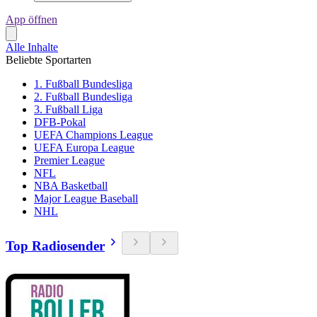
App öffnen
Alle Inhalte
Beliebte Sportarten
1. Fußball Bundesliga
2. Fußball Bundesliga
3. Fußball Liga
DFB-Pokal
UEFA Champions League
UEFA Europa League
Premier League
NFL
NBA Basketball
Major League Baseball
NHL
Top Radiosender