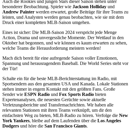
Auch die Rookies und jungen Stars dieser Saison stehen unter
besonderer Beobachtung. Spieler wie
Jackson Holliday
und
Andrew Painter
werden erwartet, große Beiträge für ihre Teams zu
leisten, und Analysten werden genau beobachten, wie sie mit dem
Druck einer kompletten MLB-Saison umgehen.
Eines ist sicher: Die MLB-Saison 2024 verspricht jede Menge
Action, Drama und unvergessliche Momente. Der Wettlauf in den
Oktober hat begonnen, und wir können es kaum erwarten zu sehen,
welche Teams die Herausforderung meistern werden!
Mach dich bereit für eine aufregende Saison voller Emotionen,
Spannung und herausragendem Baseball. Die World Series steht vor
der Tür!
Schalte ein für die beste MLB-Berichterstattung im Radio, mit
Sportsendern aus den gesamten USA und Kanada. Lokale Stationen
stehen immer in engem Kontakt mit den größten Fans. Große
Sender wie
ESPN Radio
und
Fox Sports Radio
bieten
Expertenanalysen, die neuesten Gerüchte sowie aktuelle
Verletzungsberichte und Transfernachrichten. Wir haben alle
relevanten Stationen mit ihren Teams verknüpft, um dir den
einfachsten Weg zu bieten, MLB-Radio zu hören. Verfolge die
New
York Yankees
, bleibe auf dem Laufenden über die
Los Angeles
Dodgers
und höre die
San Francisco Giants
.