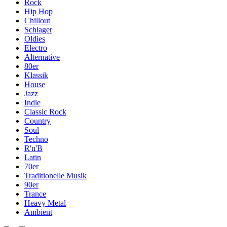
Rock
Hip Hop
Chillout
Schlager
Oldies
Electro
Alternative
80er
Klassik
House
Jazz
Indie
Classic Rock
Country
Soul
Techno
R'n'B
Latin
70er
Traditionelle Musik
90er
Trance
Heavy Metal
Ambient