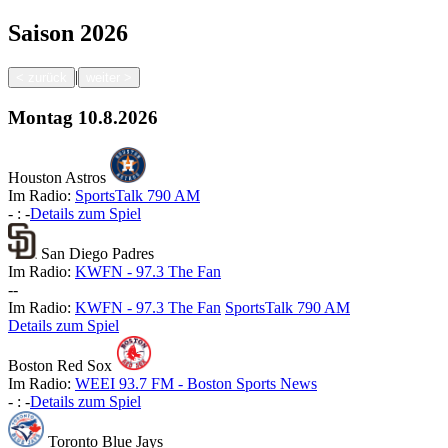
Saison
2026
|
<
zurück
weiter
>
Montag
10.8.2026
Houston Astros
Im Radio:
SportsTalk 790 AM
-
:
-
Details zum Spiel
San Diego Padres
Im Radio:
KWFN - 97.3 The Fan
-
-
Im Radio:
KWFN - 97.3 The Fan
SportsTalk 790 AM
Details zum Spiel
Boston Red Sox
Im Radio:
WEEI 93.7 FM - Boston Sports News
-
:
-
Details zum Spiel
Toronto Blue Jays