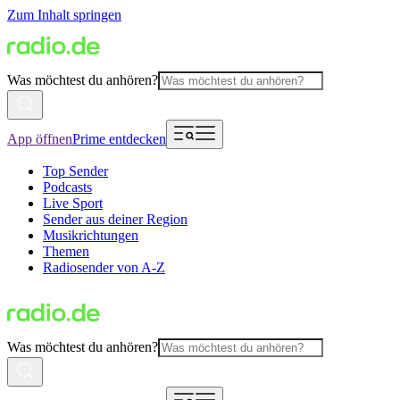
Zum Inhalt springen
Was möchtest du anhören?
App öffnen
Prime entdecken
Top Sender
Podcasts
Live Sport
Sender aus deiner Region
Musikrichtungen
Themen
Radiosender von A-Z
Was möchtest du anhören?