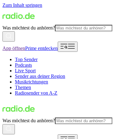
Zum Inhalt springen
Was möchtest du anhören?
App öffnen
Prime entdecken
Top Sender
Podcasts
Live Sport
Sender aus deiner Region
Musikrichtungen
Themen
Radiosender von A-Z
Was möchtest du anhören?