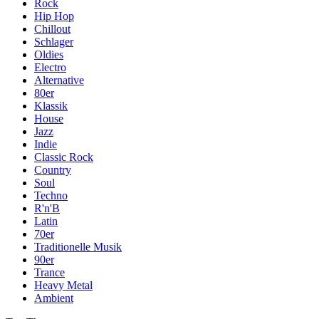
Rock
Hip Hop
Chillout
Schlager
Oldies
Electro
Alternative
80er
Klassik
House
Jazz
Indie
Classic Rock
Country
Soul
Techno
R'n'B
Latin
70er
Traditionelle Musik
90er
Trance
Heavy Metal
Ambient