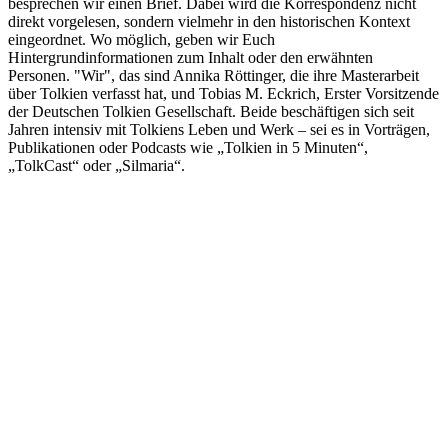
besprechen wir einen Brief. Dabei wird die Korrespondenz nicht
direkt vorgelesen, sondern vielmehr in den historischen Kontext
eingeordnet. Wo möglich, geben wir Euch
Hintergrundinformationen zum Inhalt oder den erwähnten
Personen. "Wir", das sind Annika Röttinger, die ihre Masterarbeit
über Tolkien verfasst hat, und Tobias M. Eckrich, Erster Vorsitzende
der Deutschen Tolkien Gesellschaft. Beide beschäftigen sich seit
Jahren intensiv mit Tolkiens Leben und Werk – sei es in Vorträgen,
Publikationen oder Podcasts wie „Tolkien in 5 Minuten“,
„TolkCast“ oder „Silmaria“.
Podcast-Website