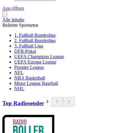
App öffnen
Alle Inhalte
Beliebte Sportarten
1. Fußball Bundesliga
2. Fußball Bundesliga
3. Fußball Liga
DFB-Pokal
UEFA Champions League
UEFA Europa League
Premier League
NFL
NBA Basketball
Major League Baseball
NHL
Top Radiosender