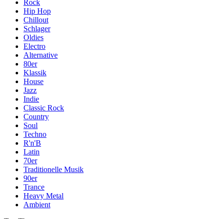
Rock
Hip Hop
Chillout
Schlager
Oldies
Electro
Alternative
80er
Klassik
House
Jazz
Indie
Classic Rock
Country
Soul
Techno
R'n'B
Latin
70er
Traditionelle Musik
90er
Trance
Heavy Metal
Ambient