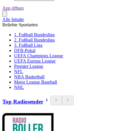
App öffnen
Alle Inhalte
Beliebte Sportarten
1. Fußball Bundesliga
2. Fußball Bundesliga
3. Fußball Liga
DFB-Pokal
UEFA Champions League
UEFA Europa League
Premier League
NFL
NBA Basketball
Major League Baseball
NHL
Top Radiosender