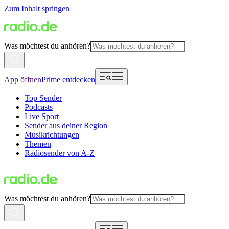
Zum Inhalt springen
Was möchtest du anhören?
App öffnen
Prime entdecken
Top Sender
Podcasts
Live Sport
Sender aus deiner Region
Musikrichtungen
Themen
Radiosender von A-Z
Was möchtest du anhören?