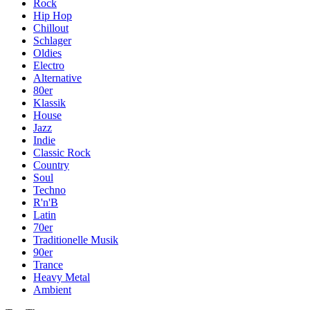
Rock
Hip Hop
Chillout
Schlager
Oldies
Electro
Alternative
80er
Klassik
House
Jazz
Indie
Classic Rock
Country
Soul
Techno
R'n'B
Latin
70er
Traditionelle Musik
90er
Trance
Heavy Metal
Ambient