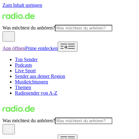
Zum Inhalt springen
Was möchtest du anhören?
App öffnen
Prime entdecken
Top Sender
Podcasts
Live Sport
Sender aus deiner Region
Musikrichtungen
Themen
Radiosender von A-Z
Was möchtest du anhören?