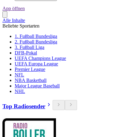
App öffnen
Alle Inhalte
Beliebte Sportarten
1. Fußball Bundesliga
2. Fußball Bundesliga
3. Fußball Liga
DFB-Pokal
UEFA Champions League
UEFA Europa League
Premier League
NFL
NBA Basketball
Major League Baseball
NHL
Top Radiosender