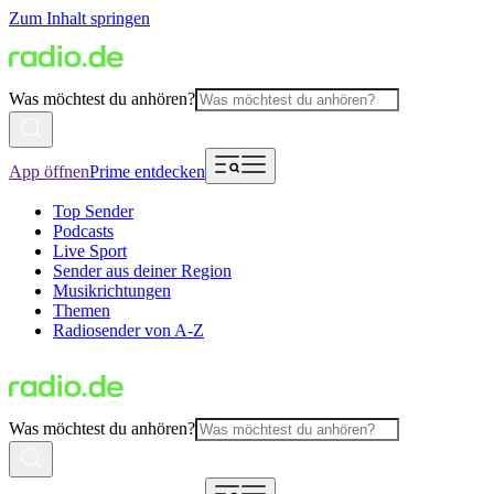
Zum Inhalt springen
Was möchtest du anhören?
App öffnen
Prime entdecken
Top Sender
Podcasts
Live Sport
Sender aus deiner Region
Musikrichtungen
Themen
Radiosender von A-Z
Was möchtest du anhören?