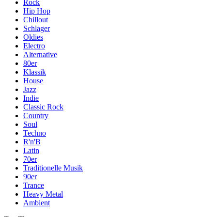
Rock
Hip Hop
Chillout
Schlager
Oldies
Electro
Alternative
80er
Klassik
House
Jazz
Indie
Classic Rock
Country
Soul
Techno
R'n'B
Latin
70er
Traditionelle Musik
90er
Trance
Heavy Metal
Ambient