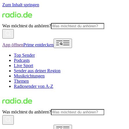
Zum Inhalt springen
Was möchtest du anhören?
App öffnen
Prime entdecken
Top Sender
Podcasts
Live Sport
Sender aus deiner Region
Musikrichtungen
Themen
Radiosender von A-Z
Was möchtest du anhören?