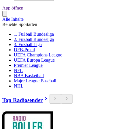
App öffnen
Alle Inhalte
Beliebte Sportarten
1. Fußball Bundesliga
2. Fußball Bundesliga
3. Fußball Liga
DFB-Pokal
UEFA Champions League
UEFA Europa League
Premier League
NFL
NBA Basketball
Major League Baseball
NHL
Top Radiosender