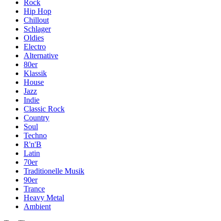
Rock
Hip Hop
Chillout
Schlager
Oldies
Electro
Alternative
80er
Klassik
House
Jazz
Indie
Classic Rock
Country
Soul
Techno
R'n'B
Latin
70er
Traditionelle Musik
90er
Trance
Heavy Metal
Ambient