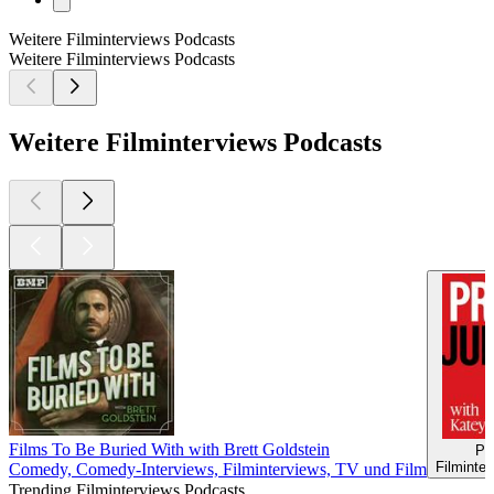
Weitere Filminterviews Podcasts
Weitere Filminterviews Podcasts
Weitere Filminterviews Podcasts
Films To Be Buried With with Brett Goldstein
Pr
Filminte
Comedy, Comedy-Interviews, Filminterviews, TV und Film
Trending Filminterviews Podcasts