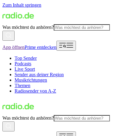
Zum Inhalt springen
Was möchtest du anhören?
App öffnen
Prime entdecken
Top Sender
Podcasts
Live Sport
Sender aus deiner Region
Musikrichtungen
Themen
Radiosender von A-Z
Was möchtest du anhören?