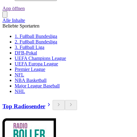
App öffnen
Alle Inhalte
Beliebte Sportarten
1. Fußball Bundesliga
2. Fußball Bundesliga
3. Fußball Liga
DFB-Pokal
UEFA Champions League
UEFA Europa League
Premier League
NFL
NBA Basketball
Major League Baseball
NHL
Top Radiosender