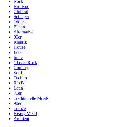
Rock
Hip Hop
Chillout
Schlager
Oldies
Electro
Alternative
80er
Klassik
House
Jazz
Indie
Classic Rock
Country
Soul
Techno
R'n'B
Latin
70er
Traditionelle Musik
90er
Trance
Heavy Metal
Ambient