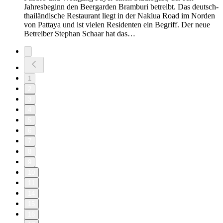
Jahresbeginn den Beergarden Bramburi betreibt. Das deutsch-
thailändische Restaurant liegt in der Naklua Road im Norden
von Pattaya und ist vielen Residenten ein Begriff. Der neue
Betreiber Stephan Schaar hat das…
1
2
3
4
5
6
7
8
9
10
11
14
15
16