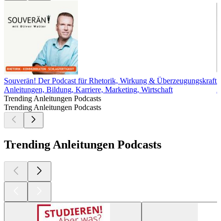
Souverän! Der Podcast für Rhetorik, Wirkung & Überzeugungskraft
A
Anleitungen, Bildung, Karriere, Marketing, Wirtschaft
A
Trending Anleitungen Podcasts
Trending Anleitungen Podcasts
Trending Anleitungen Podcasts