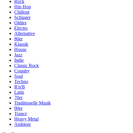
Rock
Hip Hop
Chillout
Schlager
Oldies
Electro
Alternative
80er
Klassik
House
Jazz
Indie
Classic Rock
Country
Soul
Techno
R'n'B
Latin
70er
Traditionelle Musik
90er
Trance
Heavy Metal
Ambient