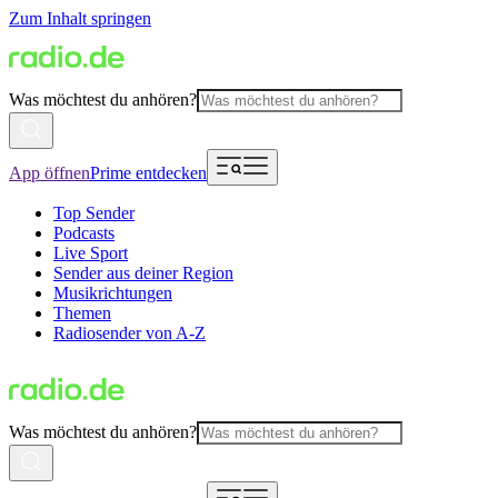
Zum Inhalt springen
Was möchtest du anhören?
App öffnen
Prime entdecken
Top Sender
Podcasts
Live Sport
Sender aus deiner Region
Musikrichtungen
Themen
Radiosender von A-Z
Was möchtest du anhören?