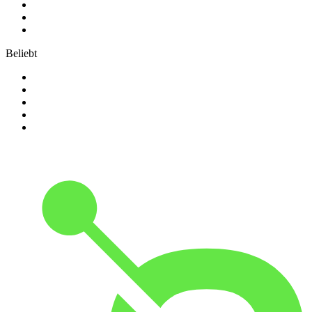
3
.
bigFM Hip-Hop Radio
4
.
SWR3
5
.
ffn
Beliebt
1
.
80er 90er OLDIE ANTENNE
2
.
ROCK ANTENNE
3
.
Ballermann Radio
4
.
Oldies
5
.
SWR4 Baden-Württemberg - SWR4 Stuttgart