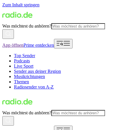
Zum Inhalt springen
Was möchtest du anhören?
App öffnen
Prime entdecken
Top Sender
Podcasts
Live Sport
Sender aus deiner Region
Musikrichtungen
Themen
Radiosender von A-Z
Was möchtest du anhören?