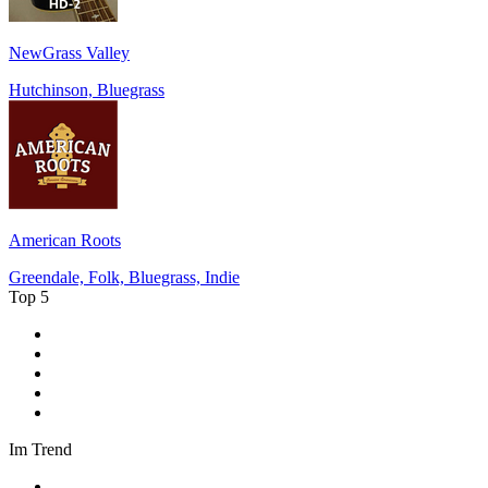
NewGrass Valley
Hutchinson, Bluegrass
American Roots
Greendale, Folk, Bluegrass, Indie
Top 5
1
.
1LIVE
2
.
bigFM
3
.
Radio Bollerwagen
4
.
SWR1 Baden-Württemberg
5
.
ANTENNE BAYERN
Im Trend
1
.
RADIO BOB! national