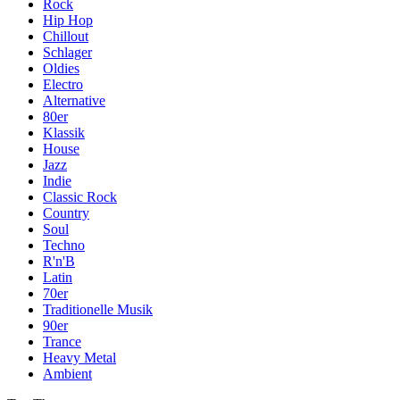
Rock
Hip Hop
Chillout
Schlager
Oldies
Electro
Alternative
80er
Klassik
House
Jazz
Indie
Classic Rock
Country
Soul
Techno
R'n'B
Latin
70er
Traditionelle Musik
90er
Trance
Heavy Metal
Ambient