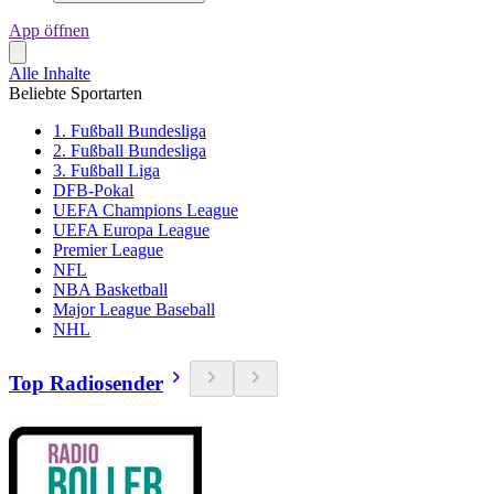
App öffnen
Alle Inhalte
Beliebte Sportarten
1. Fußball Bundesliga
2. Fußball Bundesliga
3. Fußball Liga
DFB-Pokal
UEFA Champions League
UEFA Europa League
Premier League
NFL
NBA Basketball
Major League Baseball
NHL
Top Radiosender