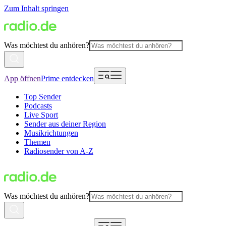
Zum Inhalt springen
Was möchtest du anhören?
App öffnen
Prime entdecken
Top Sender
Podcasts
Live Sport
Sender aus deiner Region
Musikrichtungen
Themen
Radiosender von A-Z
Was möchtest du anhören?