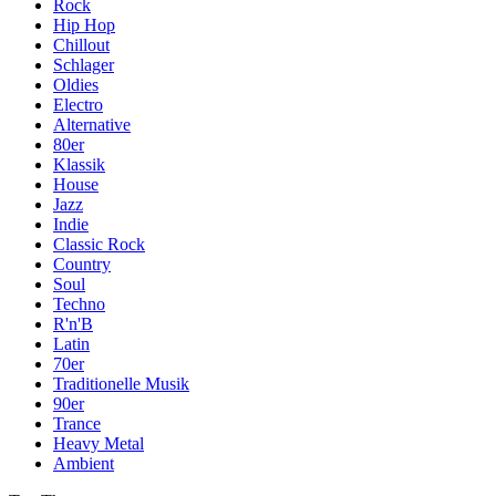
Rock
Hip Hop
Chillout
Schlager
Oldies
Electro
Alternative
80er
Klassik
House
Jazz
Indie
Classic Rock
Country
Soul
Techno
R'n'B
Latin
70er
Traditionelle Musik
90er
Trance
Heavy Metal
Ambient