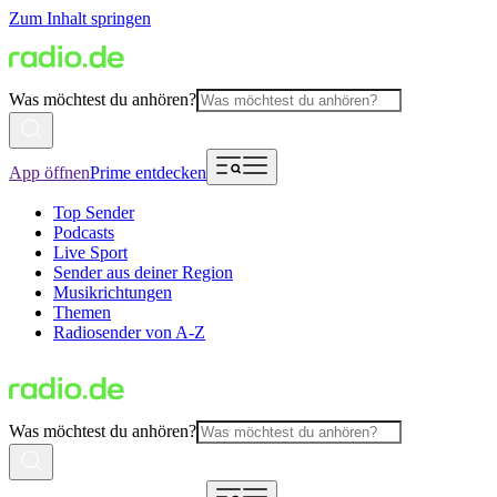
Zum Inhalt springen
Was möchtest du anhören?
App öffnen
Prime entdecken
Top Sender
Podcasts
Live Sport
Sender aus deiner Region
Musikrichtungen
Themen
Radiosender von A-Z
Was möchtest du anhören?