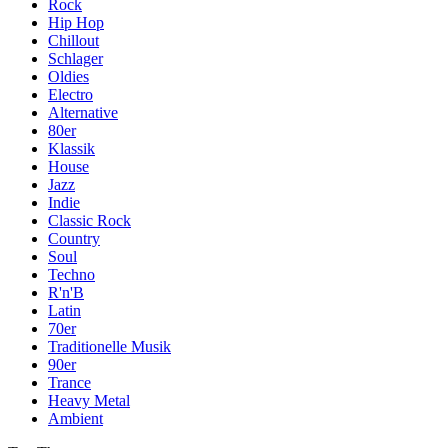
Rock
Hip Hop
Chillout
Schlager
Oldies
Electro
Alternative
80er
Klassik
House
Jazz
Indie
Classic Rock
Country
Soul
Techno
R'n'B
Latin
70er
Traditionelle Musik
90er
Trance
Heavy Metal
Ambient