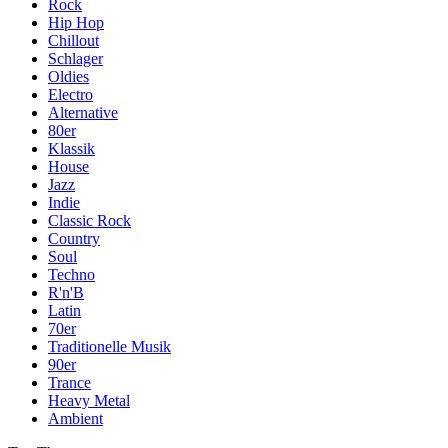
Rock
Hip Hop
Chillout
Schlager
Oldies
Electro
Alternative
80er
Klassik
House
Jazz
Indie
Classic Rock
Country
Soul
Techno
R'n'B
Latin
70er
Traditionelle Musik
90er
Trance
Heavy Metal
Ambient