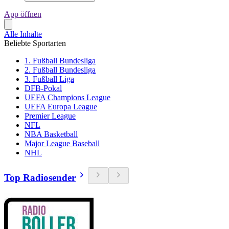
App öffnen
Alle Inhalte
Beliebte Sportarten
1. Fußball Bundesliga
2. Fußball Bundesliga
3. Fußball Liga
DFB-Pokal
UEFA Champions League
UEFA Europa League
Premier League
NFL
NBA Basketball
Major League Baseball
NHL
Top Radiosender