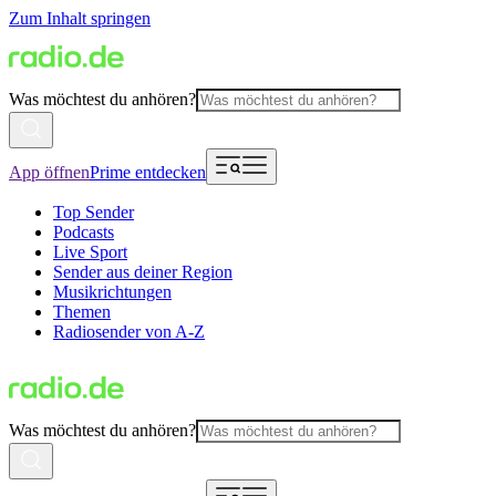
Zum Inhalt springen
Was möchtest du anhören?
App öffnen
Prime entdecken
Top Sender
Podcasts
Live Sport
Sender aus deiner Region
Musikrichtungen
Themen
Radiosender von A-Z
Was möchtest du anhören?