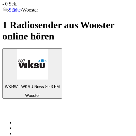
- 0 Sek.
Städte
Wooster
1 Radiosender aus
Wooster
online hören
WKRW - WKSU News 89.3 FM
Wooster
Top 100 auf
radio.de
1
.
Radio Bollerwagen
2
.
1LIVE
3
.
WDR 4 Ruhrgebiet