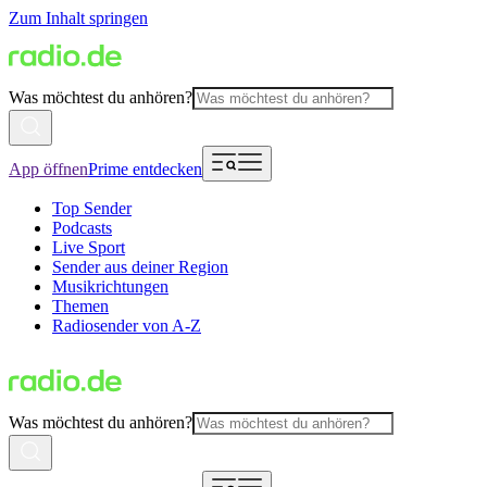
Zum Inhalt springen
Was möchtest du anhören?
App öffnen
Prime entdecken
Top Sender
Podcasts
Live Sport
Sender aus deiner Region
Musikrichtungen
Themen
Radiosender von A-Z
Was möchtest du anhören?