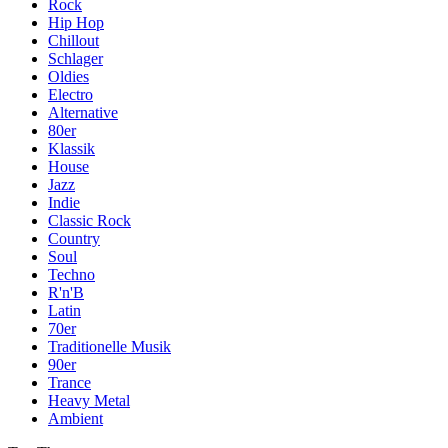
Rock
Hip Hop
Chillout
Schlager
Oldies
Electro
Alternative
80er
Klassik
House
Jazz
Indie
Classic Rock
Country
Soul
Techno
R'n'B
Latin
70er
Traditionelle Musik
90er
Trance
Heavy Metal
Ambient