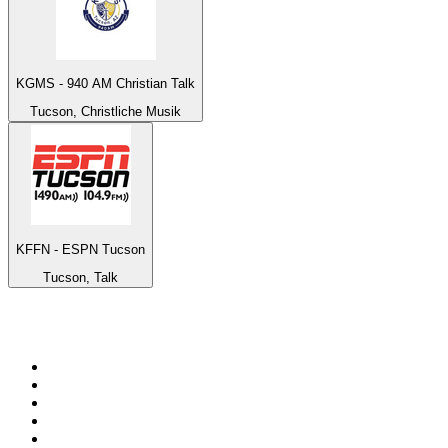
KGMS - 940 AM Christian Talk
Tucson, Christliche Musik
KFFN - ESPN Tucson
Tucson, Talk
Top 100 auf
radio.de
1
.
Radio Bollerwagen
2
.
1LIVE
3
.
WDR 4 Ruhrgebiet
4
.
ANTENNE BAYERN
5
.
SWR3