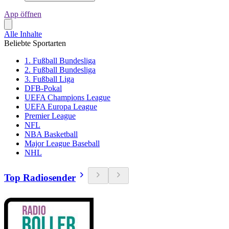
App öffnen
Alle Inhalte
Beliebte Sportarten
1. Fußball Bundesliga
2. Fußball Bundesliga
3. Fußball Liga
DFB-Pokal
UEFA Champions League
UEFA Europa League
Premier League
NFL
NBA Basketball
Major League Baseball
NHL
Top Radiosender