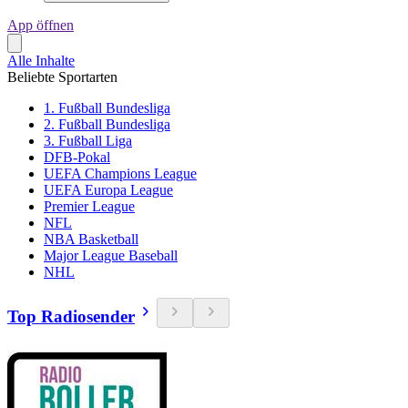
App öffnen
Alle Inhalte
Beliebte Sportarten
1. Fußball Bundesliga
2. Fußball Bundesliga
3. Fußball Liga
DFB-Pokal
UEFA Champions League
UEFA Europa League
Premier League
NFL
NBA Basketball
Major League Baseball
NHL
Top Radiosender