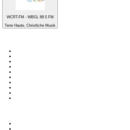
WCRT-FM - WBGL 88.5 FM
Terre Haute, Christliche Musik
Top 100 auf
radio.de
1
.
Radio Bollerwagen
2
.
1LIVE
3
.
ANTENNE BAYERN
4
.
WDR 4 Ruhrgebiet
5
.
SWR3
6
.
SUNSHINE LIVE
7
.
bigFM
8
.
Radio Paloma - 100% Deutscher Schlager
9
.
Deutschlandfunk
10
.
Ballermann Radio
Top 100 Podcasts in
Deutschland
1
.
RONZHEIMER.
2
.
{ungeskriptet} - Der Meinungsfreiheit verpflichtet.