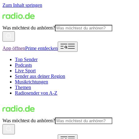
Zum Inhalt springen
Was möchtest du anhören?
App öffnen
Prime entdecken
Top Sender
Podcasts
Live Sport
Sender aus deiner Region
Musikrichtungen
Themen
Radiosender von A-Z
Was möchtest du anhören?