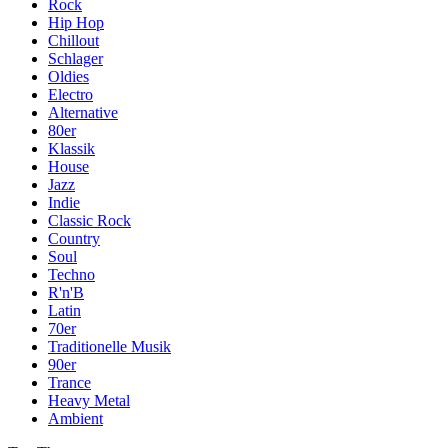
Rock
Hip Hop
Chillout
Schlager
Oldies
Electro
Alternative
80er
Klassik
House
Jazz
Indie
Classic Rock
Country
Soul
Techno
R'n'B
Latin
70er
Traditionelle Musik
90er
Trance
Heavy Metal
Ambient