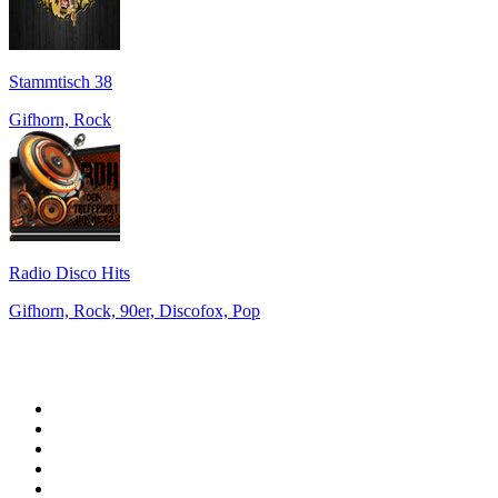
Stammtisch 38
Gifhorn, Rock
Radio Disco Hits
Gifhorn, Rock, 90er, Discofox, Pop
Top 100 auf
radio.de
1
.
Radio Bollerwagen
2
.
1LIVE
3
.
ANTENNE BAYERN
4
.
WDR 4 Ruhrgebiet
5
.
SWR3