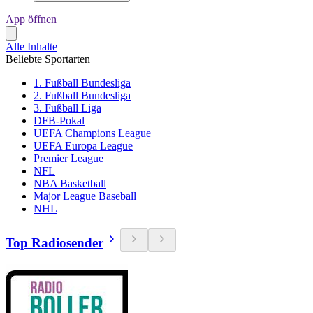
App öffnen
Alle Inhalte
Beliebte Sportarten
1. Fußball Bundesliga
2. Fußball Bundesliga
3. Fußball Liga
DFB-Pokal
UEFA Champions League
UEFA Europa League
Premier League
NFL
NBA Basketball
Major League Baseball
NHL
Top Radiosender