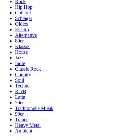
Rock
Hip Hop
Chillout
Schlager
Oldies
Electro
Alternative
80er
Klassik
House
Jazz
Indie
Classic Rock
Country
Soul
Techno
R'n'B
Latin
70er
Traditionelle Musik
90er
Trance
Heavy Metal
Ambient