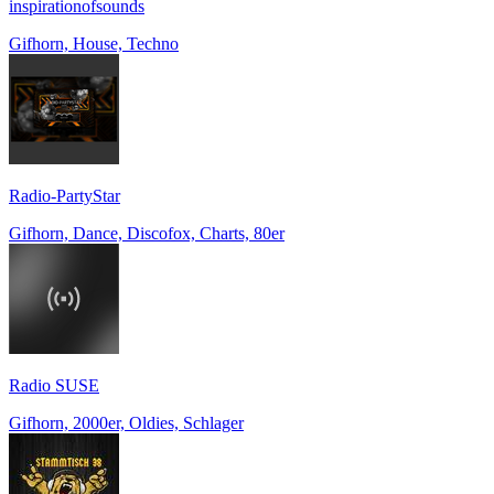
inspirationofsounds
Gifhorn, House, Techno
Radio-PartyStar
Gifhorn, Dance, Discofox, Charts, 80er
Radio SUSE
Gifhorn, 2000er, Oldies, Schlager