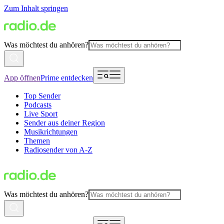
Zum Inhalt springen
Was möchtest du anhören?
App öffnen
Prime entdecken
Top Sender
Podcasts
Live Sport
Sender aus deiner Region
Musikrichtungen
Themen
Radiosender von A-Z
Was möchtest du anhören?