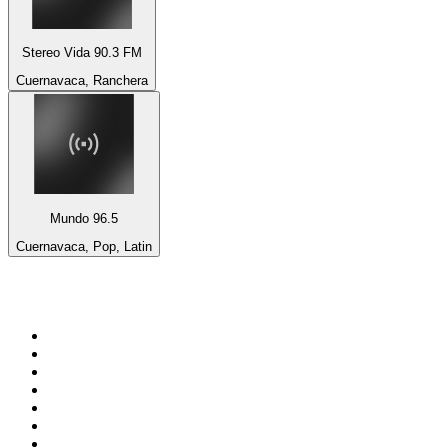
Stereo Vida 90.3 FM
Cuernavaca, Ranchera
Mundo 96.5
Cuernavaca, Pop, Latin
Top 100 auf
radio.de
1
.
Radio Bollerwagen
2
.
1LIVE
3
.
ANTENNE BAYERN
4
.
WDR 4 Ruhrgebiet
5
.
SWR3
6
.
SUNSHINE LIVE
7
.
bigFM