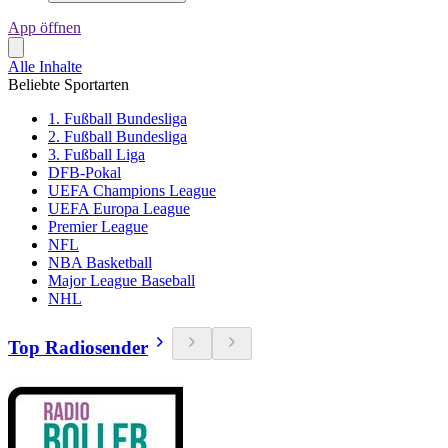
App öffnen
Alle Inhalte
Beliebte Sportarten
1. Fußball Bundesliga
2. Fußball Bundesliga
3. Fußball Liga
DFB-Pokal
UEFA Champions League
UEFA Europa League
Premier League
NFL
NBA Basketball
Major League Baseball
NHL
Top Radiosender