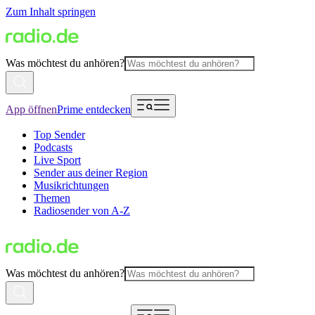
Zum Inhalt springen
Was möchtest du anhören?
App öffnen
Prime entdecken
Top Sender
Podcasts
Live Sport
Sender aus deiner Region
Musikrichtungen
Themen
Radiosender von A-Z
Was möchtest du anhören?