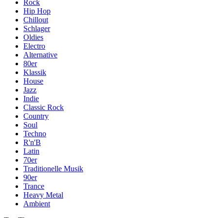
Rock
Hip Hop
Chillout
Schlager
Oldies
Electro
Alternative
80er
Klassik
House
Jazz
Indie
Classic Rock
Country
Soul
Techno
R'n'B
Latin
70er
Traditionelle Musik
90er
Trance
Heavy Metal
Ambient