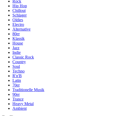
Rock
Hip Hop
Chillout
Schlager
Oldies
Electro
Alternative
80er
Klassik
House
Jazz
Indie
Classic Rock
Country
Soul
Techno
R'n'B
Latin
70er
Traditionelle Musik
90er
Trance
Heavy Metal
Ambient