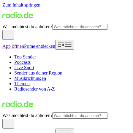
Zum Inhalt springen
Was möchtest du anhören?
App öffnen
Prime entdecken
Top Sender
Podcasts
Live Sport
Sender aus deiner Region
Musikrichtungen
Themen
Radiosender von A-Z
Was möchtest du anhören?