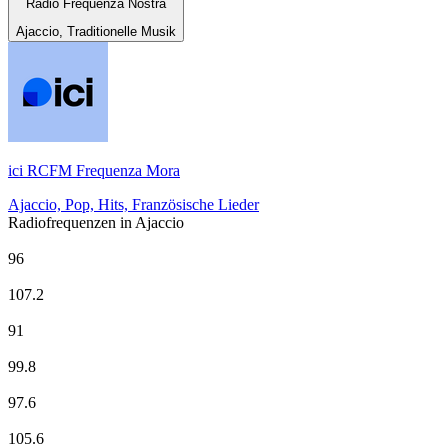
Radio Frequenza Nostra
Ajaccio, Traditionelle Musik
ici RCFM Frequenza Mora
Ajaccio, Pop, Hits, Französische Lieder
Radiofrequenzen in Ajaccio
CHERIE FM
96
Corsica Radio
107.2
Europe 1
91
EUROPE 2
99.8
France Culture
97.6
France Info
105.6