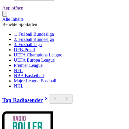
App öffnen
Alle Inhalte
Beliebte Sportarten
1. Fußball Bundesliga
2. Fußball Bundesliga
3. Fußball Liga
DFB-Pokal
UEFA Champions League
UEFA Europa League
Premier League
NFL
NBA Basketball
Major League Baseball
NHL
Top Radiosender