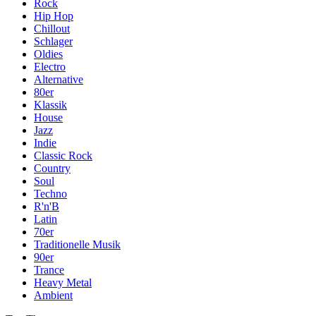
Rock
Hip Hop
Chillout
Schlager
Oldies
Electro
Alternative
80er
Klassik
House
Jazz
Indie
Classic Rock
Country
Soul
Techno
R'n'B
Latin
70er
Traditionelle Musik
90er
Trance
Heavy Metal
Ambient