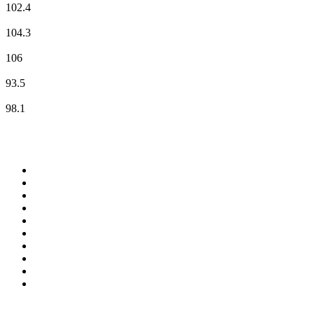
102.4
RMC Info Talk Sport
104.3
RTL
106
RTL2
93.5
Skyrock
98.1
Top 100 auf
radio.de
1
.
Radio Bollerwagen
2
.
1LIVE
3
.
ANTENNE BAYERN
4
.
WDR 4 Ruhrgebiet
5
.
SWR3
6
.
SUNSHINE LIVE
7
.
bigFM
8
.
Radio Paloma - 100% Deutscher Schlager
9
.
Deutschlandfunk
10
.
NDR 2