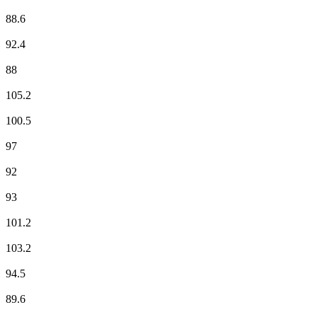
France Inter
88.6
France Inter
92.4
France Musique
88
Fun Radio
105.2
ici RCFM Frequenza Mora
100.5
ici RCFM Frequenza Mora
97
Mouv'
92
NOSTALGIE
93
NRJ
101.2
Radio Alta Frequenza
103.2
RCF
94.5
RFM
89.6
RIRE & CHANSONS