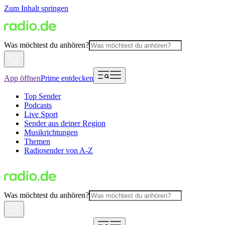
Zum Inhalt springen
Was möchtest du anhören?
App öffnen
Prime entdecken
Top Sender
Podcasts
Live Sport
Sender aus deiner Region
Musikrichtungen
Themen
Radiosender von A-Z
Was möchtest du anhören?