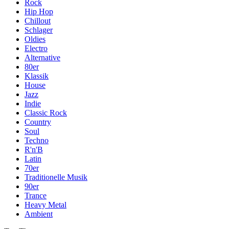
Rock
Hip Hop
Chillout
Schlager
Oldies
Electro
Alternative
80er
Klassik
House
Jazz
Indie
Classic Rock
Country
Soul
Techno
R'n'B
Latin
70er
Traditionelle Musik
90er
Trance
Heavy Metal
Ambient