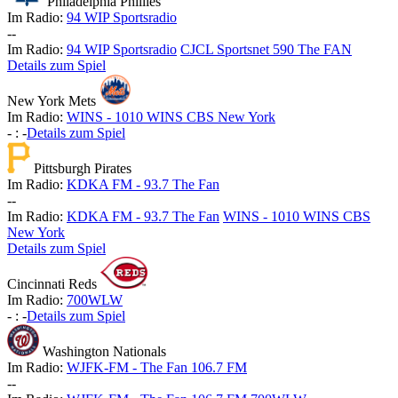
Philadelphia Phillies
Im Radio:
94 WIP Sportsradio
-
-
Im Radio:
94 WIP Sportsradio
CJCL Sportsnet 590 The FAN
Details zum Spiel
New York Mets
Im Radio:
WINS - 1010 WINS CBS New York
-
:
-
Details zum Spiel
Pittsburgh Pirates
Im Radio:
KDKA FM - 93.7 The Fan
-
-
Im Radio:
KDKA FM - 93.7 The Fan
WINS - 1010 WINS CBS
New York
Details zum Spiel
Cincinnati Reds
Im Radio:
700WLW
-
:
-
Details zum Spiel
Washington Nationals
Im Radio:
WJFK-FM - The Fan 106.7 FM
-
-