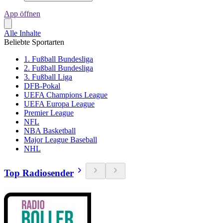
App öffnen
Alle Inhalte
Beliebte Sportarten
1. Fußball Bundesliga
2. Fußball Bundesliga
3. Fußball Liga
DFB-Pokal
UEFA Champions League
UEFA Europa League
Premier League
NFL
NBA Basketball
Major League Baseball
NHL
Top Radiosender