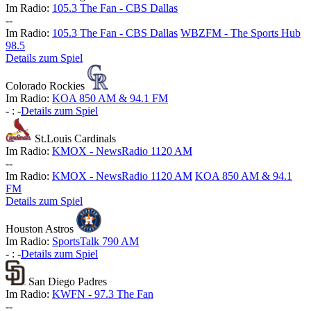
Im Radio:
105.3 The Fan - CBS Dallas
-
-
Im Radio:
105.3 The Fan - CBS Dallas
WBZFM - The Sports Hub
98.5
Details zum Spiel
Colorado Rockies
Im Radio:
KOA 850 AM & 94.1 FM
-
:
-
Details zum Spiel
St.Louis Cardinals
Im Radio:
KMOX - NewsRadio 1120 AM
-
-
Im Radio:
KMOX - NewsRadio 1120 AM
KOA 850 AM & 94.1
FM
Details zum Spiel
Houston Astros
Im Radio:
SportsTalk 790 AM
-
:
-
Details zum Spiel
San Diego Padres
Im Radio:
KWFN - 97.3 The Fan
-
-