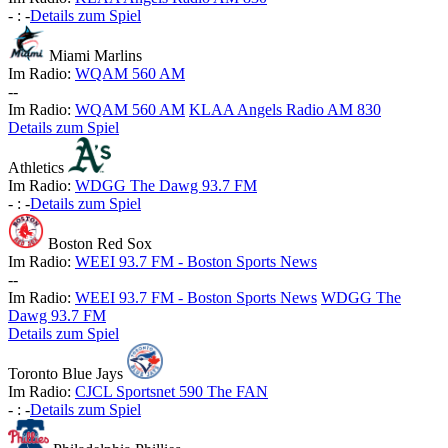
-
:
-
Details zum Spiel
Miami Marlins
Im Radio:
WQAM 560 AM
-
-
Im Radio:
WQAM 560 AM
KLAA Angels Radio AM 830
Details zum Spiel
Athletics
Im Radio:
WDGG The Dawg 93.7 FM
-
:
-
Details zum Spiel
Boston Red Sox
Im Radio:
WEEI 93.7 FM - Boston Sports News
-
-
Im Radio:
WEEI 93.7 FM - Boston Sports News
WDGG The
Dawg 93.7 FM
Details zum Spiel
Toronto Blue Jays
Im Radio:
CJCL Sportsnet 590 The FAN
-
:
-
Details zum Spiel