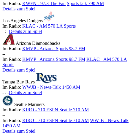
Im Radio:
KWFN - 97.3 The Fan
SportsTalk 790 AM
Details zum Spiel
Los Angeles Dodgers
Im Radio:
KLAC - AM 570 LA Sports
-
:
-
Details zum Spiel
Arizona Diamondbacks
Im Radio:
KMVP - Arizona Sports 98.7 FM
-
-
Im Radio:
KMVP - Arizona Sports 98.7 FM
KLAC - AM 570 LA
Sports
Details zum Spiel
Tampa Bay Rays
Im Radio:
WWJB - News-Talk 1450 AM
-
:
-
Details zum Spiel
Seattle Mariners
Im Radio:
KIRO - 710 ESPN Seattle 710 AM
-
-
Im Radio:
KIRO - 710 ESPN Seattle 710 AM
WWJB - News-Talk
1450 AM
Details zum Spiel