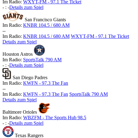
Im Radio:
WXYT-FM - 97.1 The Ticket
-
:
-
Details zum Spiel
San Francisco Giants
Im Radio:
KNBR 104.5 / 680 AM
-
-
Im Radio:
KNBR 104.5 / 680 AM
WXYT-FM - 97.1 The Ticket
Details zum Spiel
Houston Astros
Im Radio:
SportsTalk 790 AM
-
:
-
Details zum Spiel
San Diego Padres
Im Radio:
KWFN - 97.3 The Fan
-
-
Im Radio:
KWFN - 97.3 The Fan
SportsTalk 790 AM
Details zum Spiel
Baltimore Orioles
Im Radio:
WBZFM - The Sports Hub 98.5
-
:
-
Details zum Spiel
Texas Rangers