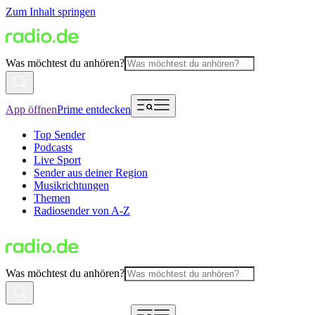
Zum Inhalt springen
Was möchtest du anhören?
App öffnen
Prime entdecken
Top Sender
Podcasts
Live Sport
Sender aus deiner Region
Musikrichtungen
Themen
Radiosender von A-Z
Was möchtest du anhören?