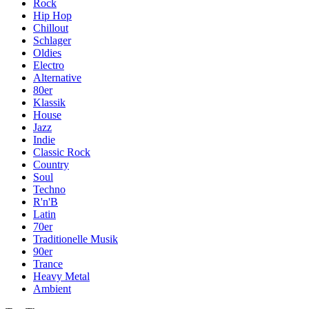
Rock
Hip Hop
Chillout
Schlager
Oldies
Electro
Alternative
80er
Klassik
House
Jazz
Indie
Classic Rock
Country
Soul
Techno
R'n'B
Latin
70er
Traditionelle Musik
90er
Trance
Heavy Metal
Ambient