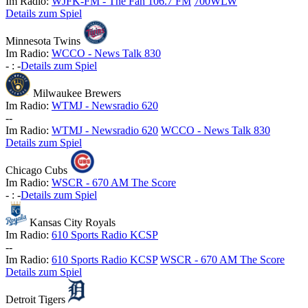
Im Radio:
WJFK-FM - The Fan 106.7 FM
700WLW
Details zum Spiel
Minnesota Twins
Im Radio:
WCCO - News Talk 830
-
:
-
Details zum Spiel
Milwaukee Brewers
Im Radio:
WTMJ - Newsradio 620
-
-
Im Radio:
WTMJ - Newsradio 620
WCCO - News Talk 830
Details zum Spiel
Chicago Cubs
Im Radio:
WSCR - 670 AM The Score
-
:
-
Details zum Spiel
Kansas City Royals
Im Radio:
610 Sports Radio KCSP
-
-
Im Radio:
610 Sports Radio KCSP
WSCR - 670 AM The Score
Details zum Spiel
Detroit Tigers