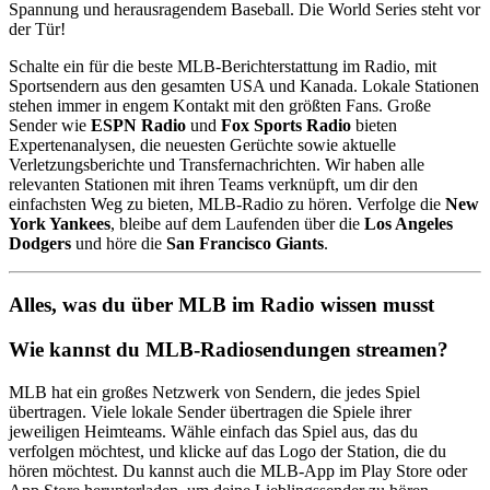
Spannung und herausragendem Baseball. Die World Series steht vor
der Tür!
Schalte ein für die beste MLB-Berichterstattung im Radio, mit
Sportsendern aus den gesamten USA und Kanada. Lokale Stationen
stehen immer in engem Kontakt mit den größten Fans. Große
Sender wie
ESPN Radio
und
Fox Sports Radio
bieten
Expertenanalysen, die neuesten Gerüchte sowie aktuelle
Verletzungsberichte und Transfernachrichten. Wir haben alle
relevanten Stationen mit ihren Teams verknüpft, um dir den
einfachsten Weg zu bieten, MLB-Radio zu hören. Verfolge die
New
York Yankees
, bleibe auf dem Laufenden über die
Los Angeles
Dodgers
und höre die
San Francisco Giants
.
Alles, was du über MLB im Radio wissen musst
Wie kannst du MLB-Radiosendungen streamen?
MLB hat ein großes Netzwerk von Sendern, die jedes Spiel
übertragen. Viele lokale Sender übertragen die Spiele ihrer
jeweiligen Heimteams. Wähle einfach das Spiel aus, das du
verfolgen möchtest, und klicke auf das Logo der Station, die du
hören möchtest. Du kannst auch die MLB-App im Play Store oder