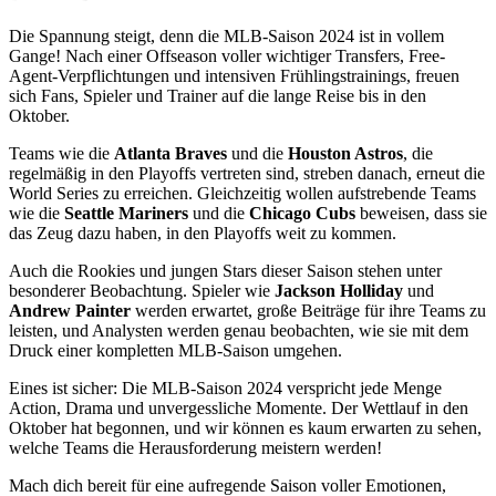
Die Spannung steigt, denn die MLB-Saison 2024 ist in vollem
Gange! Nach einer Offseason voller wichtiger Transfers, Free-
Agent-Verpflichtungen und intensiven Frühlingstrainings, freuen
sich Fans, Spieler und Trainer auf die lange Reise bis in den
Oktober.
Teams wie die
Atlanta Braves
und die
Houston Astros
, die
regelmäßig in den Playoffs vertreten sind, streben danach, erneut die
World Series zu erreichen. Gleichzeitig wollen aufstrebende Teams
wie die
Seattle Mariners
und die
Chicago Cubs
beweisen, dass sie
das Zeug dazu haben, in den Playoffs weit zu kommen.
Auch die Rookies und jungen Stars dieser Saison stehen unter
besonderer Beobachtung. Spieler wie
Jackson Holliday
und
Andrew Painter
werden erwartet, große Beiträge für ihre Teams zu
leisten, und Analysten werden genau beobachten, wie sie mit dem
Druck einer kompletten MLB-Saison umgehen.
Eines ist sicher: Die MLB-Saison 2024 verspricht jede Menge
Action, Drama und unvergessliche Momente. Der Wettlauf in den
Oktober hat begonnen, und wir können es kaum erwarten zu sehen,
welche Teams die Herausforderung meistern werden!
Mach dich bereit für eine aufregende Saison voller Emotionen,