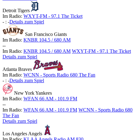
Detroit Tigers
Im Radio:
WXYT-FM - 97.1 The Ticket
-
:
-
Details zum Spiel
San Francisco Giants
Im Radio:
KNBR 104.5 / 680 AM
-
-
Im Radio:
KNBR 104.5 / 680 AM
WXYT-FM - 97.1 The Ticket
Details zum Spiel
Atlanta Braves
Im Radio:
WCNN - Sports Radio 680 The Fan
-
:
-
Details zum Spiel
New York Yankees
Im Radio:
WFAN 66 AM - 101.9 FM
-
-
Im Radio:
WFAN 66 AM - 101.9 FM
WCNN - Sports Radio 680
The Fan
Details zum Spiel
Los Angeles Angels
Im Radio:
KLAA Angels Radio AM 830