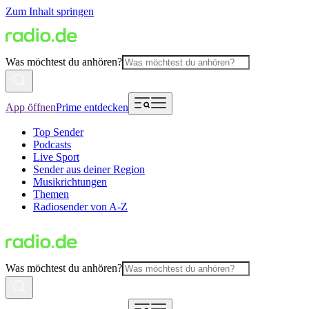
Zum Inhalt springen
Was möchtest du anhören?
App öffnen
Prime entdecken
Top Sender
Podcasts
Live Sport
Sender aus deiner Region
Musikrichtungen
Themen
Radiosender von A-Z
Was möchtest du anhören?