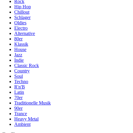
Rock
Hip Hop
Chillout
Schlager
Oldies
Electro
Alternative
80er
Klassik
House
Jazz
Indie
Classic Rock
Country
Soul
Techno
R'n'B
Latin
70er
Traditionelle Musik
90er
Trance
Heavy Metal
Ambient