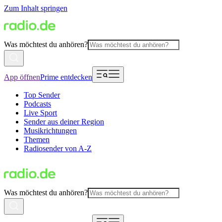
Zum Inhalt springen
Was möchtest du anhören?
App öffnen
Prime entdecken
Top Sender
Podcasts
Live Sport
Sender aus deiner Region
Musikrichtungen
Themen
Radiosender von A-Z
Was möchtest du anhören?