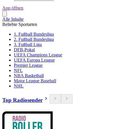
App öffnen
Alle Inhalte
Beliebte Sportarten
1. Fußball Bundesliga
2. Fußball Bundesliga
3. Fußball Liga
DFB-Pokal
UEFA Champions League
UEFA Europa League
Premier League
NFL
NBA Basketball
Major League Baseball
NHL
Top Radiosender