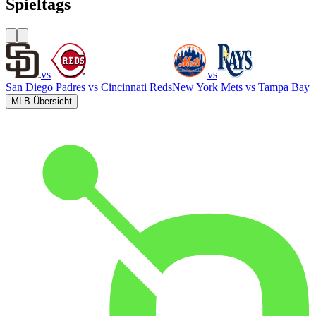
Spieltags
vs
vs
San Diego Padres
vs
Cincinnati Reds
New York Mets
vs
Tampa Bay 
MLB Übersicht