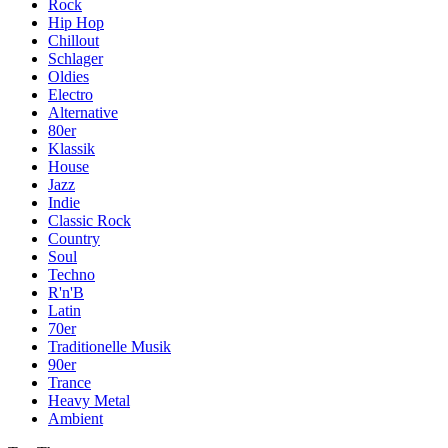
Rock
Hip Hop
Chillout
Schlager
Oldies
Electro
Alternative
80er
Klassik
House
Jazz
Indie
Classic Rock
Country
Soul
Techno
R'n'B
Latin
70er
Traditionelle Musik
90er
Trance
Heavy Metal
Ambient