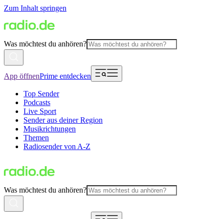
Zum Inhalt springen
Was möchtest du anhören?
App öffnen
Prime entdecken
Top Sender
Podcasts
Live Sport
Sender aus deiner Region
Musikrichtungen
Themen
Radiosender von A-Z
Was möchtest du anhören?