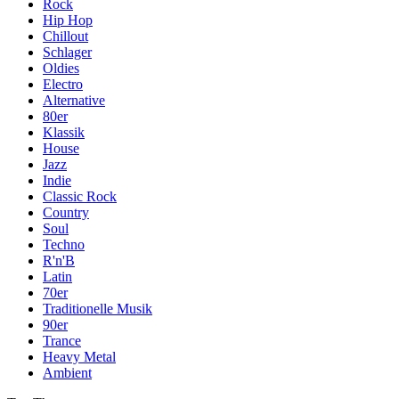
Rock
Hip Hop
Chillout
Schlager
Oldies
Electro
Alternative
80er
Klassik
House
Jazz
Indie
Classic Rock
Country
Soul
Techno
R'n'B
Latin
70er
Traditionelle Musik
90er
Trance
Heavy Metal
Ambient