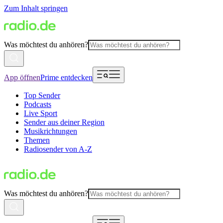
Zum Inhalt springen
Was möchtest du anhören?
App öffnen
Prime entdecken
Top Sender
Podcasts
Live Sport
Sender aus deiner Region
Musikrichtungen
Themen
Radiosender von A-Z
Was möchtest du anhören?