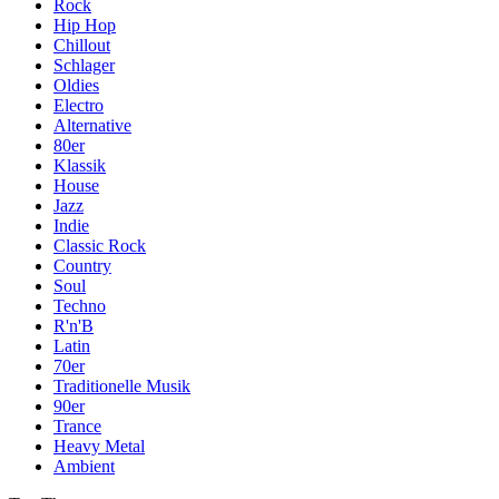
Rock
Hip Hop
Chillout
Schlager
Oldies
Electro
Alternative
80er
Klassik
House
Jazz
Indie
Classic Rock
Country
Soul
Techno
R'n'B
Latin
70er
Traditionelle Musik
90er
Trance
Heavy Metal
Ambient