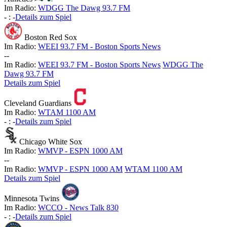
Im Radio:
WDGG The Dawg 93.7 FM
-
:
-
Details zum Spiel
Boston Red Sox
Im Radio:
WEEI 93.7 FM - Boston Sports News
-
-
Im Radio:
WEEI 93.7 FM - Boston Sports News
WDGG The
Dawg 93.7 FM
Details zum Spiel
Cleveland Guardians
Im Radio:
WTAM 1100 AM
-
:
-
Details zum Spiel
Chicago White Sox
Im Radio:
WMVP - ESPN 1000 AM
-
-
Im Radio:
WMVP - ESPN 1000 AM
WTAM 1100 AM
Details zum Spiel
Minnesota Twins
Im Radio:
WCCO - News Talk 830
-
:
-
Details zum Spiel