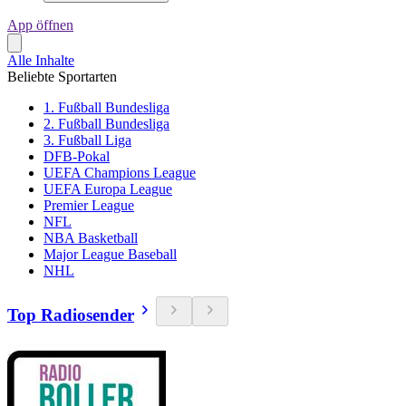
App öffnen
Alle Inhalte
Beliebte Sportarten
1. Fußball Bundesliga
2. Fußball Bundesliga
3. Fußball Liga
DFB-Pokal
UEFA Champions League
UEFA Europa League
Premier League
NFL
NBA Basketball
Major League Baseball
NHL
Top Radiosender