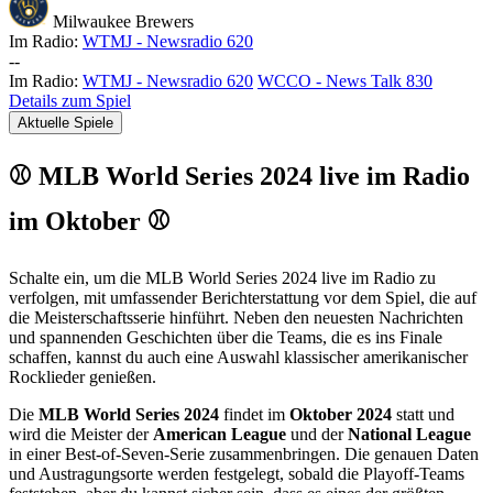
Milwaukee Brewers
Im Radio:
WTMJ - Newsradio 620
-
-
Im Radio:
WTMJ - Newsradio 620
WCCO - News Talk 830
Details zum Spiel
Aktuelle Spiele
⚾ MLB World Series 2024 live im Radio
im Oktober ⚾
Schalte ein, um die MLB World Series 2024 live im Radio zu
verfolgen, mit umfassender Berichterstattung vor dem Spiel, die auf
die Meisterschaftsserie hinführt. Neben den neuesten Nachrichten
und spannenden Geschichten über die Teams, die es ins Finale
schaffen, kannst du auch eine Auswahl klassischer amerikanischer
Rocklieder genießen.
Die
MLB World Series 2024
findet im
Oktober 2024
statt und
wird die Meister der
American League
und der
National League
in einer Best-of-Seven-Serie zusammenbringen. Die genauen Daten
und Austragungsorte werden festgelegt, sobald die Playoff-Teams