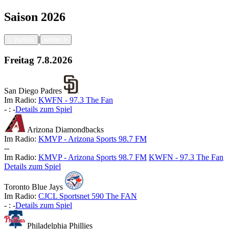
Saison
2026
|
<
zurück
weiter
>
Freitag
7.8.2026
San Diego Padres
Im Radio:
KWFN - 97.3 The Fan
-
:
-
Details zum Spiel
Arizona Diamondbacks
Im Radio:
KMVP - Arizona Sports 98.7 FM
-
-
Im Radio:
KMVP - Arizona Sports 98.7 FM
KWFN - 97.3 The Fan
Details zum Spiel
Toronto Blue Jays
Im Radio:
CJCL Sportsnet 590 The FAN
-
:
-
Details zum Spiel
Philadelphia Phillies