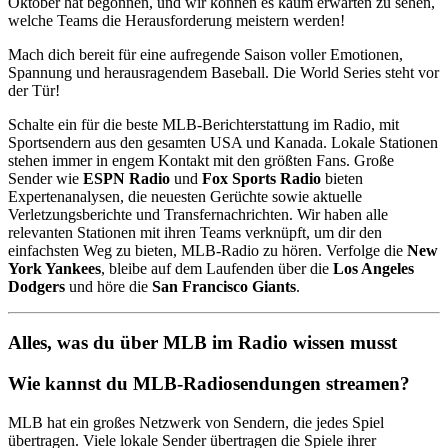
Oktober hat begonnen, und wir können es kaum erwarten zu sehen,
welche Teams die Herausforderung meistern werden!
Mach dich bereit für eine aufregende Saison voller Emotionen,
Spannung und herausragendem Baseball. Die World Series steht vor
der Tür!
Schalte ein für die beste MLB-Berichterstattung im Radio, mit
Sportsendern aus den gesamten USA und Kanada. Lokale Stationen
stehen immer in engem Kontakt mit den größten Fans. Große
Sender wie
ESPN Radio
und
Fox Sports Radio
bieten
Expertenanalysen, die neuesten Gerüchte sowie aktuelle
Verletzungsberichte und Transfernachrichten. Wir haben alle
relevanten Stationen mit ihren Teams verknüpft, um dir den
einfachsten Weg zu bieten, MLB-Radio zu hören. Verfolge die
New
York Yankees
, bleibe auf dem Laufenden über die
Los Angeles
Dodgers
und höre die
San Francisco Giants
.
Alles, was du über MLB im Radio wissen musst
Wie kannst du MLB-Radiosendungen streamen?
MLB hat ein großes Netzwerk von Sendern, die jedes Spiel
übertragen. Viele lokale Sender übertragen die Spiele ihrer