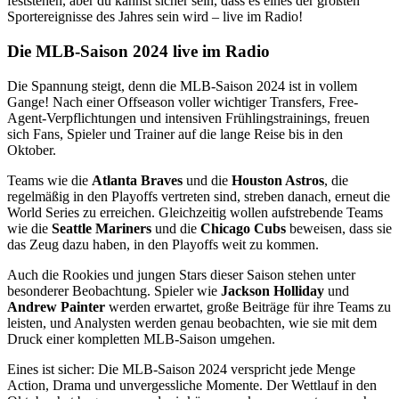
feststehen, aber du kannst sicher sein, dass es eines der größten
Sportereignisse des Jahres sein wird – live im Radio!
Die MLB-Saison 2024 live im Radio
Die Spannung steigt, denn die MLB-Saison 2024 ist in vollem
Gange! Nach einer Offseason voller wichtiger Transfers, Free-
Agent-Verpflichtungen und intensiven Frühlingstrainings, freuen
sich Fans, Spieler und Trainer auf die lange Reise bis in den
Oktober.
Teams wie die
Atlanta Braves
und die
Houston Astros
, die
regelmäßig in den Playoffs vertreten sind, streben danach, erneut die
World Series zu erreichen. Gleichzeitig wollen aufstrebende Teams
wie die
Seattle Mariners
und die
Chicago Cubs
beweisen, dass sie
das Zeug dazu haben, in den Playoffs weit zu kommen.
Auch die Rookies und jungen Stars dieser Saison stehen unter
besonderer Beobachtung. Spieler wie
Jackson Holliday
und
Andrew Painter
werden erwartet, große Beiträge für ihre Teams zu
leisten, und Analysten werden genau beobachten, wie sie mit dem
Druck einer kompletten MLB-Saison umgehen.
Eines ist sicher: Die MLB-Saison 2024 verspricht jede Menge
Action, Drama und unvergessliche Momente. Der Wettlauf in den